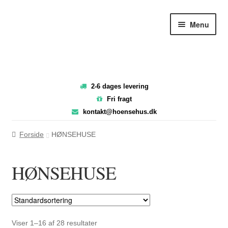
Spring
Spring
Menu
til
til
navigation
indhold
2-6 dages levering
Fri fragt
kontakt@hoensehus.dk
Forside
HØNSEHUSE
HØNSEHUSE
Viser 1–16 af 28 resultater