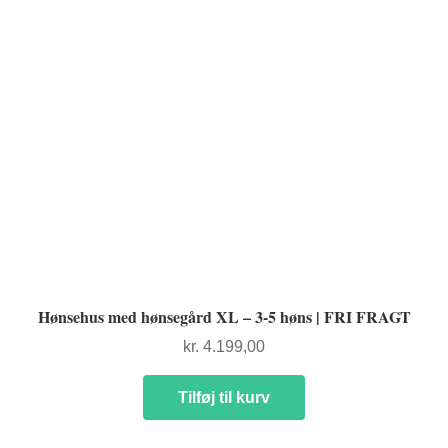
NYTTIG VIDEN
Hønsehus med hønsegård XL – 3-5 høns | FRI FRAGT
kr.
4.199,00
Tilføj til kurv
PASNING OG PLEJE