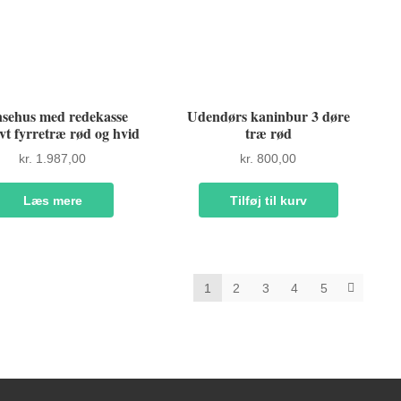
sehus med redekasse
Udendørs kaninbur 3 døre
vt fyrretræ rød og hvid
træ rød
kr.
1.987,00
kr.
800,00
Læs mere
Tilføj til kurv
1
2
3
4
5