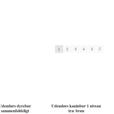
1
2
3
4
5
Udendørs dyrebur
Udendørs kaninbur 1 niveau
sammenfoldeligt
træ brun