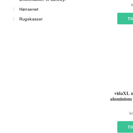
k
Hønsenet
Til
Rugekasser
vidaXL u
aluminium 
kr
Til