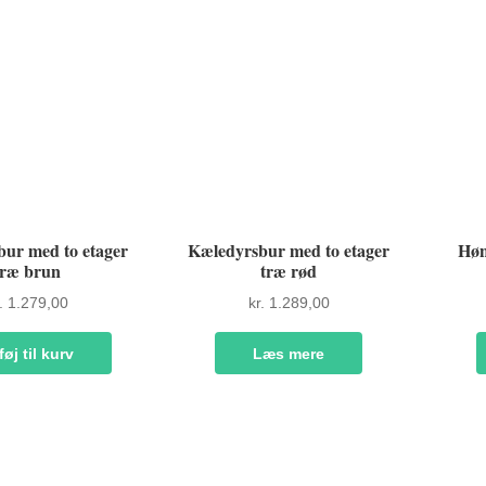
ur med to etager
Kæledyrsbur med to etager
Høn
træ brun
træ rød
.
1.279,00
kr.
1.289,00
føj til kurv
Læs mere