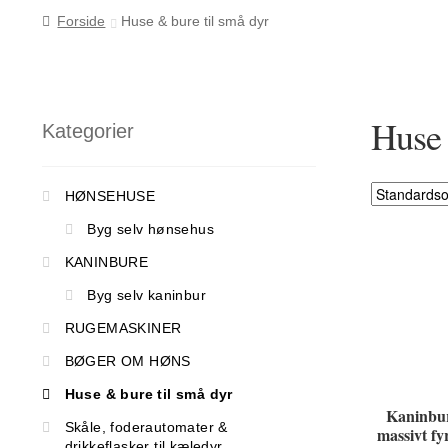
Forside
Huse & bure til små dyr
Huse 
Kategorier
HØNSEHUSE
Byg selv hønsehus
KANINBURE
Byg selv kaninbur
RUGEMASKINER
BØGER OM HØNS
Huse & bure til små dyr
Kaninbu
Skåle, foderautomater &
massivt fy
drikkeflasker til kæledyr