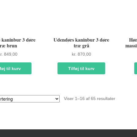
 kaninbur 3 døre
Udendørs kaninbur 3 døre
Høn
træ brun
træ grå
massi
r.
849,00
kr.
870,00
føj til kurv
Tilføj til kurv
Viser 1–16 af 65 resultater