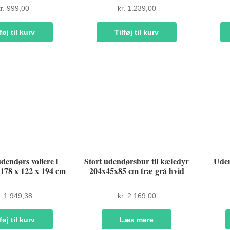
r.
999,00
kr.
1.239,00
føj til kurv
Tilføj til kurv
dendørs voliere i
Stort udendørsbur til kæledyr
Uden
178 x 122 x 194 cm
204x45x85 cm træ grå hvid
.
1.949,38
kr.
2.169,00
føj til kurv
Læs mere