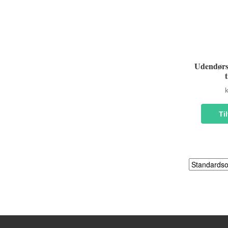
Udendørs
k
Til