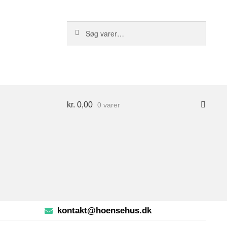
S
Søg
ø
efter:
g
kr.
0,00
0 varer
kontakt@hoensehus.dk