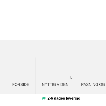
Spring
Spring
til
til
navigation
indhold
FORSIDE
NYTTIG VIDEN
PASNING OG
2-6 dages levering