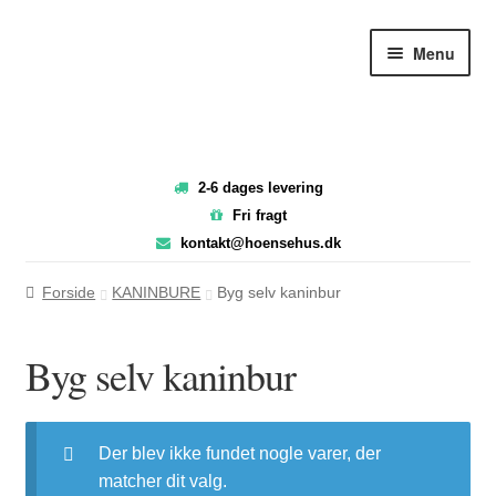
Spring
Spring
Menu
til
til
navigation
indhold
2-6 dages levering
Fri fragt
kontakt@hoensehus.dk
Forside
KANINBURE
Byg selv kaninbur
Byg selv kaninbur
Der blev ikke fundet nogle varer, der
matcher dit valg.