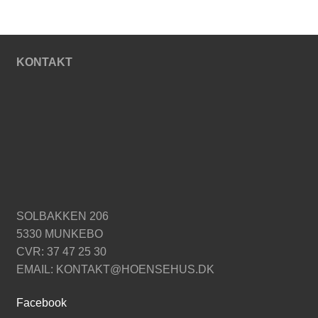
NYTTIG VIDEN
KONTAKT
SOLBAKKEN 206
5330 MUNKEBO
CVR: 37 47 25 30
EMAIL: KONTAKT@HOENSEHUS.DK
Facebook
PASNING OG PLEJE