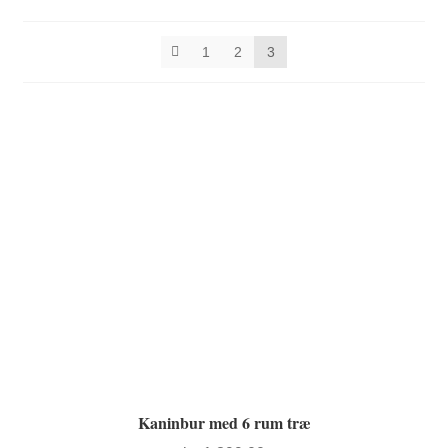
1
2
3
FORSIDE
Kaninbur med 6 rum træ