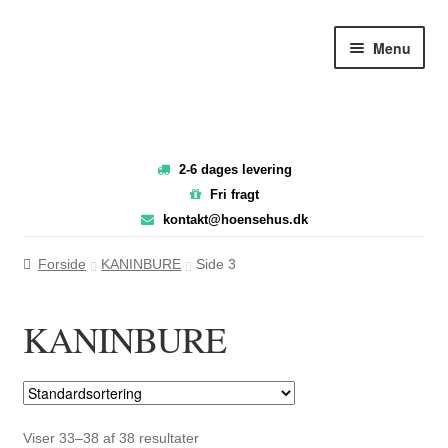
Spring
Spring
Menu
til
til
navigation
indhold
2-6 dages levering
Fri fragt
kontakt@hoensehus.dk
Forside
KANINBURE
Side 3
KANINBURE
Viser 33–38 af 38 resultater