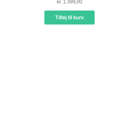
kr.
1.399,00
NYTTIG VIDEN
Tilføj til kurv
PASNING OG PLEJE