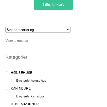
pris
pris
Tilføj til kurv
NYTTIG VIDEN
var:
er:
kr. 339,00.
kr. 319,00.
Viser 1 resultat
Kategorier
HØNSEHUSE
Byg selv hønsehus
KANINBURE
Byg selv kaninbur
PASNING OG PLEJE
RUGEMASKINER