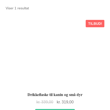
Viser 1 resultat
FORSIDE
TILBUD!
Drikkeflaske til kanin og små dyr
Den
Den
kr.
339,00
kr.
319,00
oprindelige
aktuelle