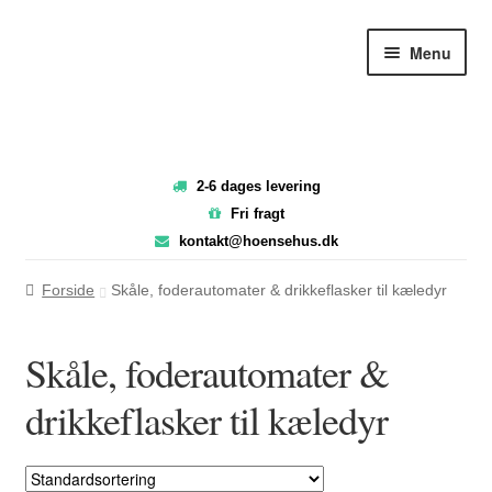
Spring
Spring
Menu
til
til
navigation
indhold
2-6 dages levering
Fri fragt
kontakt@hoensehus.dk
Forside
Skåle, foderautomater & drikkeflasker til kæledyr
Skåle, foderautomater &
drikkeflasker til kæledyr