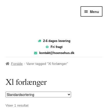
Spring
Spring
Menu
til
til
navigation
indhold
2-6 dages levering
Fri fragt
kontakt@hoensehus.dk
Forside
Varer tagged “Xl forlænger”
Xl forlænger
Viser 1 resultat