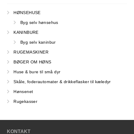
NYTTIG VIDEN
HØNSEHUSE
Byg selv hønsehus
KANINBURE
Byg selv kaninbur
RUGEMASKINER
BØGER OM HØNS
Huse & bure til små dyr
Skåle, foderautomater & drikkeflasker til kæledyr
Hønsenet
Rugekasser
PASNING OG PLEJE
KONTAKT