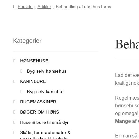
Forside
Artikler
Behandling af utøj hos høns
Beha
Kategorier
HØNSEHUSE
Byg selv hønsehus
Lad det v
KANINBURE
kraftigt nok
Byg selv kaninbur
Regelmæssi
RUGEMASKINER
hønsehuset 
BØGER OM HØNS
og omega!
Mange af v
Huse & bure til små dyr
Skåle, foderautomater &
Er man så u
drikkeflasker til kæledyr