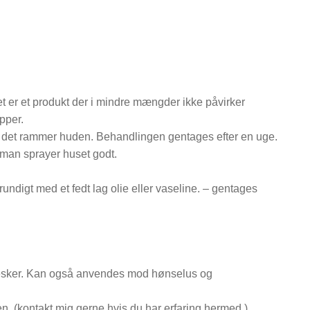
t er et produkt der i mindre mængder ikke påvirker
pper.
å det rammer huden. Behandlingen gentages efter en uge.
r man sprayer huset godt.
digt med et fedt lag olie eller vaseline. – gentages
nesker. Kan også anvendes mod hønselus og
en, (kontakt mig gerne hvis du har erfaring hermed.)