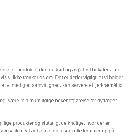
dem eller produkter der fra (kød og æg). Det betyder at de
s vi ikke tænker os om. Det er derfor vigtigt, at vi holder
 at vi med god samvittighed, kan servere et fjerkræmåltid
r æg, være minimum ifølge bekendtgørelse for dyrlæger. –
tige produkter og slutteligt de kraftige, hvor der er
 som vi ikke vil anbefale, men som ofte kommer op på