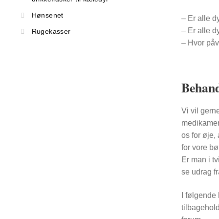
Hønsenet
– Er alle d
– Er alle d
Rugekasser
– Hvor påv
Behand
Vi vil gern
medikamente
os for øje,
for vore bø
Er man i t
se udrag f
I følgende 
tilbagehol