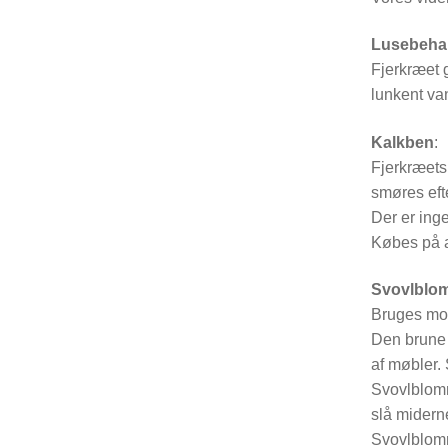
Lusebeha
Fjerkræet 
lunkent va
Kalkben
:
Fjerkræets
smøres efte
Der er ing
Købes på a
Svovlblom
Bruges mod
Den brune 
af møbler. 
Svovlblomme
slå miderne
Svovlblom