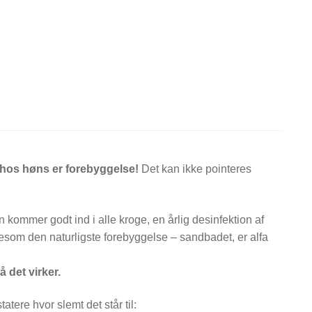
 hos høns er forebyggelse!
Det kan ikke pointeres
ommer godt ind i alle kroge, en årlig desinfektion af
gesom den naturligste forebyggelse – sandbadet, er alfa
 det virker.
atere hvor slemt det står til: