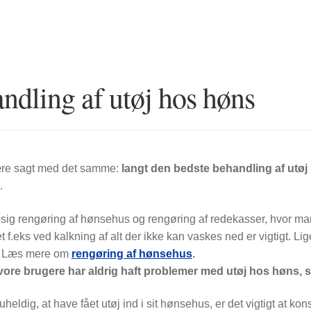
ndling af utøj hos høns
ære sagt med det samme:
langt den bedste behandling af utøj
.
g rengøring af hønsehus og rengøring af redekasser, hvor man k
f.eks ved kalkning af alt der ikke kan vaskes ned er vigtigt. Li
 Læs mere om
rengøring af hønsehus
.
ore brugere har aldrig haft problemer med utøj hos høns, så
heldig, at have fået utøj ind i sit hønsehus, er det vigtigt at konst