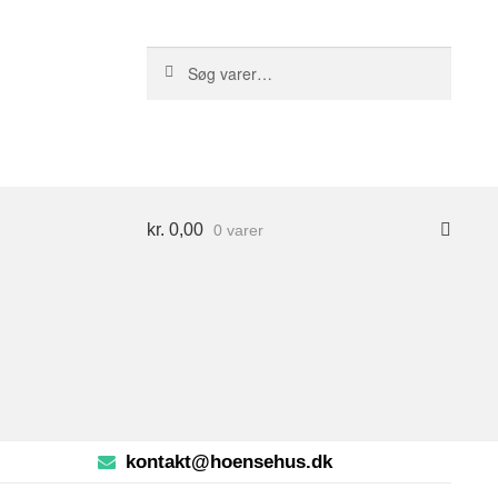
S
Søg
ø
efter:
g
kr.
0,00
0 varer
kontakt@hoensehus.dk