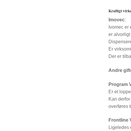
Kraftigt virk
Imovec
:
Ivomec er e
er alvorli
Dispensere
Er virksomt
Der er tilb
Andre gif
Program V
Er et lopp
Kan derfor 
overføres t
Frontline 
Ligeledes e