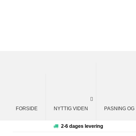
Spring
Spring
til
til
navigation
indhold
FORSIDE
NYTTIG VIDEN
PASNING OG
2-6 dages levering