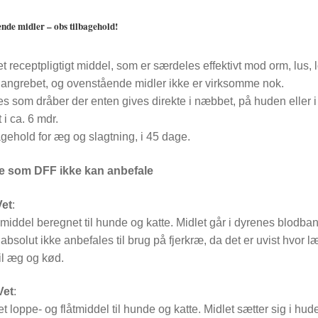
ende midler – obs tilbagehold!
t receptpligtigt middel, som er særdeles effektivt mod orm, lus,
gt angrebet, og ovenstående midler ikke er virksomme nok.
s som dråber der enten gives direkte i næbbet, på huden eller i
 i ca. 6 mdr.
agehold for æg og slagtning, i 45 dage.
te som DFF ikke kan anbefale
et
:
emiddel beregnet til hunde og katte. Midlet går i dyrenes blodba
absolut ikke anbefales til brug på fjerkræ, da det er uvist hvor 
il æg og kød.
Vet
:
t loppe- og flåtmiddel til hunde og katte. Midlet sætter sig i hude