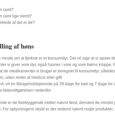
yr ramt?
yr ramt lige slemt?
irkede af det er de?
ling af høns
e minde om at fjerkræ er et konsumdyr. Det vil sige at vi spiser 
r vi giver vore dyr, også havner i vore og vore børns kroppe, hvi
 at de medikamenter vi bruger er beregnet til konsumdyr, således
rn, uden rester af medicin eller gift!
vivl, vil en tilbageholdsperiode på 28 dage for kød og 7 dage fo
ra bekendtgørelsen nedenfor.
liste er de forebyggende midler nævnt først, dernæst de mindst gif
d. For oplysningens skyld er der nederst nævnt nogle produkter,