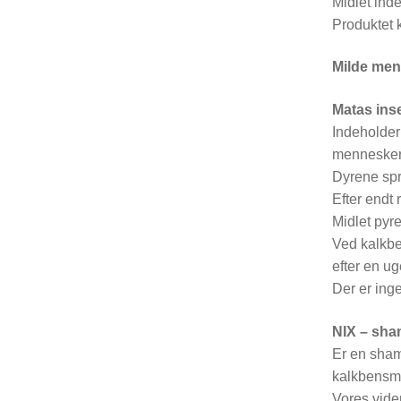
Midlet ind
Produktet 
Milde men
Matas inse
Indeholder
mennesker,
Dyrene spr
Efter endt 
Midlet pyr
Ved kalkbe
efter en ug
Der er ing
NIX – sh
Er en sham
kalkbensmi
Vores viden