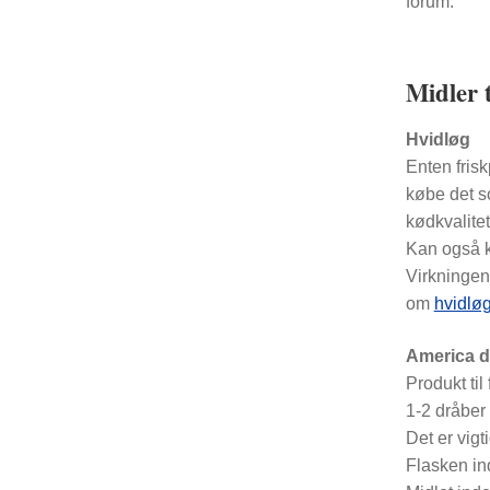
forum.
Midler t
Hvidløg
Enten frisk
købe det so
kødkvalitet
Kan også k
Virkningen
om
hvidløg
America d
Produkt til
1-2 dråber 
Det er vigt
Flasken in