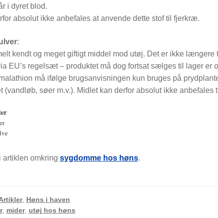
r i dyret blod.
for absolut ikke anbefales at anvende dette stof til fjerkræ.
ulver
:
lt kendt og meget giftigt middel mod utøj. Det er ikke længere t
a EU’s regelsæt – produktet må dog fortsat sælges til lager er 
malathion må ifølge brugsanvisningen kun bruges på prydplant
 (vandløb, søer m.v.). Midlet kan derfor absolut ikke anbefales ti
ler
er
lve
 artiklen omkring
sygdomme hos høns
.
Artikler
,
Høns i haven
r
,
mider
,
utøj hos høns