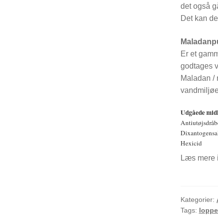
det også gå
Det kan der
Maladanp
Er et gamme
godtages vi
Maladan / 
vandmiljøet
Udgåede mid
Antiutøjsdråb
Dixantogensa
Hexicid
Læs mere i
Kategorier:
Tags:
loppe