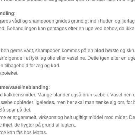
ndling
:
gøres vådt og shampooen gnides grundigt ind i huden og fjerlaget
nd. Behandlingen kan gentages efter en uge ved behov, da ikke
 ben gøres vådt, shampooen kommes på en blød børste og skruppes
rfølgende i et tykt lag olie eller vaseline. Dette igen efter en uge
en tilbagehold for æg og kød.
poteket.
me/vaselineblanding
:
 kalkbensmider. Mange blander også brun sæbe i. Vaselinen opblød
sæbe opbløder ligeledes, men her skal man tænke sig om, for br
Så spar på det.
 er et gammelt, virksomt og helt ugiftigt middel mod mider. Det e
 ihjel, de flygter på grund af lugten..
me kan fås hos Matas.