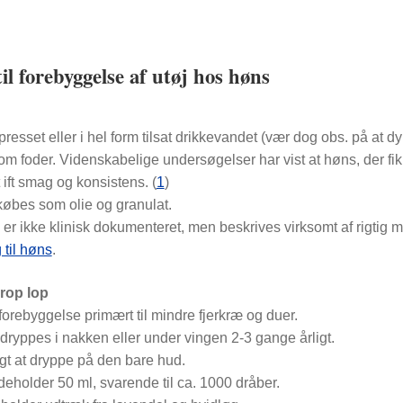
il forebyggelse af utøj hos høns
presset eller i hel form tilsat drikkevandet (vær dog obs. på at d
m foder. Videnskabelige undersøgelser har vist at høns, der fik t
 ift smag og konsistens. (
1
)
øbes som olie og granulat.
 er ikke klinisk dokumenteret, men beskrives virksomt af rigti
 til høns
.
rop lop
 forebyggelse primært til mindre fjerkræ og duer.
dryppes i nakken eller under vingen 2-3 gange årligt.
igt at dryppe på den bare hud.
deholder 50 ml, svarende til ca. 1000 dråber.