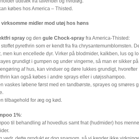
eholder udtræk fra lavendel og hvidløg.
kan købes hos America – Thisted.
 virksomme midler mod utøj hos høns
ktfri spray
og den
gule Chock-spray
fra America-Thisted:
 stoffet pyrethrin som er kendt fra fra chrysantemumblomsten. De
 men kun encellede dyr. Virker på blodmider, kalkben, lus og lo
ayes grundigt i gumpen og under vingerne, så man er sikker p
rengøring af hus, kan vinduer og døre lukkes grundigt, hvorefte
ethrin kan også købes i andre sprays eller i utøjsshampoo.
n vaskes løbene først med en tandbørste, sprayes og smøres grun
e.
en tilbagehold for æg og kød.
ampoo 1%
:
poo til behandling af hovedlus samt fnat (hudmider) hos men
der.
 vedr. dette produkt er dog sparsom, så vi kender ikke virkning