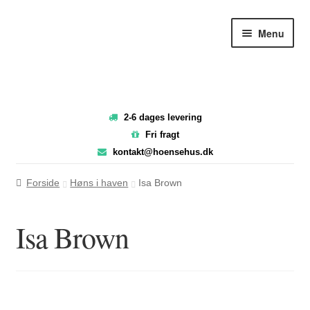
Spring
Spring
Menu
til
til
navigation
indhold
2-6 dages levering
Fri fragt
kontakt@hoensehus.dk
Forside
Høns i haven
Isa Brown
Isa Brown