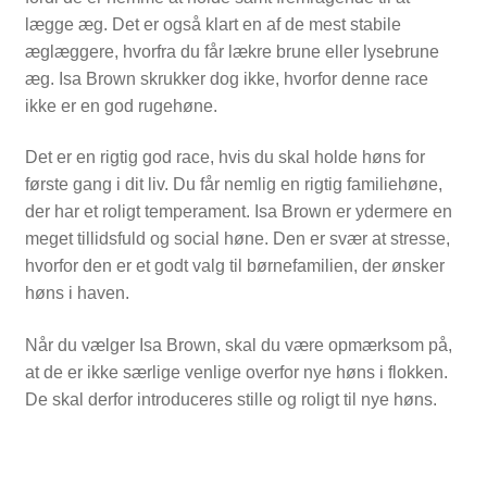
lægge æg.
Det er
også klart en af de mest
stabil
e
NYTTIG VIDEN
æglægger
e
, hvorfra du får
lækre
brune
eller lysebrune
æg.
Isa Brown skrukker dog ikke, hvorfor denne race
ikke er en god rugehøne.
Det er en rigtig god race, hvis du skal holde høns for
første gang i dit liv.
Du får
nemlig en rigtig
familiehøne,
der har et roligt temperament
. Isa Brown er ydermere
en
meget tillidsfuld og social høne. Den er svær at stresse,
hvorfor den er et godt valg til børnefamilien, der ønsker
høns i haven.
Når du vælger Isa Brown, skal du være opmærksom på,
at de
er ikke særlige venlige overfor nye høns i flokken
.
De skal derfor
introduceres stille og roligt
til nye høns.
PASNING OG PLEJE