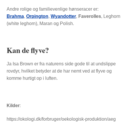
Andre rolige og familievenlige hønseracer er:
Brahma
,
Orpington
,
Wyandotter
,
Faverolles
, Leghorn
(white leghorn), Maran og Polish.
Kan de flyve?
Ja Isa Brown er fra naturens side gode til at undslippe
rovdyr, hvilket betyder at de har nemt ved at flyve og
komme hurtigt op i luften.
Kilder
:
https://okologi.dk/forbruger/oekologisk-produktion/aeg