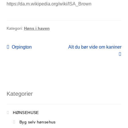
https://da.m.wikipedia.org/wiki/ISA_Brown
Kategori:
Høns i haven
Indlægsnavigation
Forrige
Næste
Orpington
Alt du bør vide om kaniner
indlæg:
indlæg:
Kategorier
HØNSEHUSE
Byg selv hønsehus