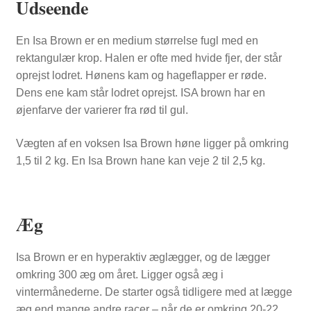
Udseende
En Isa Brown er en medium størrelse fugl med en
rektangulær krop. Halen er ofte med hvide fjer, der står
oprejst lodret. Hønens kam og hageflapper er røde.
Dens ene kam står lodret oprejst. ISA brown har en
øjenfarve der varierer fra rød til gul.
Vægten af en voksen Isa Brown høne ligger på omkring
1,5 til 2 kg. En Isa Brown hane kan veje 2 til 2,5 kg.
Æg
Isa Brown er en hyperaktiv æglægger, og de lægger
omkring 300 æg om året. Ligger også æg i
vintermånederne. De starter også tidligere med at lægge
SHOP
æg end mange andre racer – når de er omkring 20-22