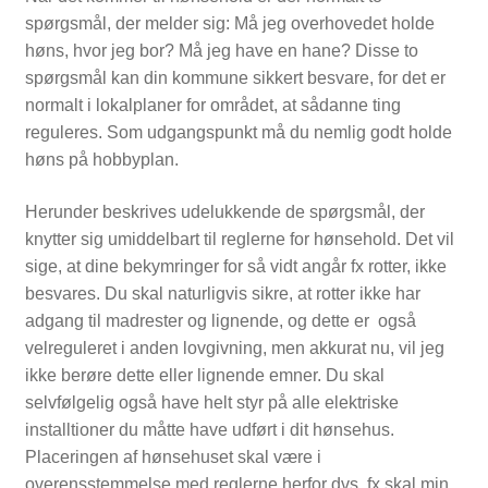
spørgsmål, der melder sig: Må jeg overhovedet holde
NYTTIG VIDEN
høns, hvor jeg bor? Må jeg have en hane? Disse to
spørgsmål kan din kommune sikkert besvare, for det er
normalt i lokalplaner for området, at sådanne ting
reguleres. Som udgangspunkt må du nemlig godt holde
høns på hobbyplan.
Herunder beskrives udelukkende de spørgsmål, der
knytter sig umiddelbart til reglerne for hønsehold. Det vil
sige, at dine bekymringer for så vidt angår fx rotter, ikke
besvares. Du skal naturligvis sikre, at rotter ikke har
adgang til madrester og lignende, og dette er også
velreguleret i anden lovgivning, men akkurat nu, vil jeg
ikke berøre dette eller lignende emner. Du skal
selvfølgelig også have helt styr på alle elektriske
installtioner du måtte have udført i dit hønsehus.
Placeringen af hønsehuset skal være i
PASNING OG PLEJE
overensstemmelse med reglerne herfor dvs. fx skal min.