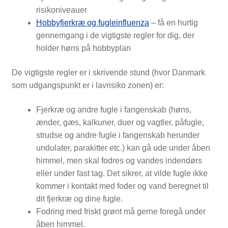
risikoniveauer
Hobbyfjerkræ og fugleinfluenza
– få en hurtig
gennemgang i de vigtigste regler for dig, der
holder høns på hobbyplan
De vigtigste regler er i skrivende stund (hvor Danmark
som udgangspunkt er i lavrisiko zonen) er:
Fjerkræ og andre fugle i fangenskab (høns,
ænder, gæs, kalkuner, duer og vagtler, påfugle,
strudse og andre fugle i fangenskab herunder
undulater, parakitter etc.) kan gå ude under åben
himmel, men skal fodres og vandes indendørs
eller under fast tag. Det sikrer, at vilde fugle ikke
kommer i kontakt med foder og vand beregnet til
dit fjerkræ og dine fugle.
Fodring med friskt grønt må gerne foregå under
åben himmel.