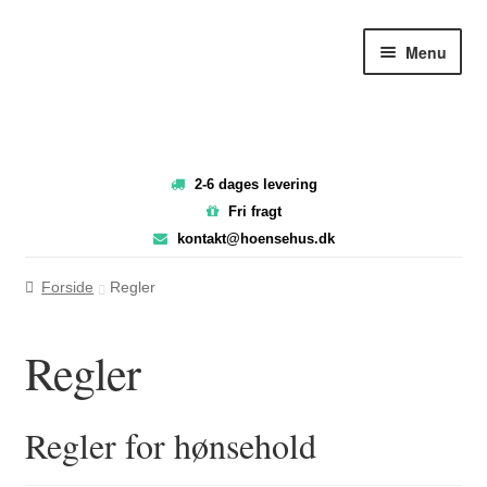
Spring
Spring
Menu
til
til
navigation
indhold
2-6 dages levering
Fri fragt
kontakt@hoensehus.dk
Forside
Regler
Regler
Regler for hønsehold