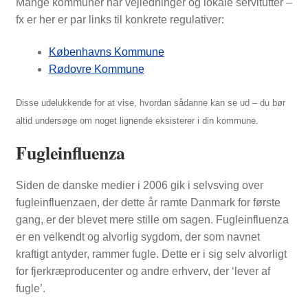
Mange kommuner har vejledninger og lokale servitutter –
fx er her er par links til konkrete regulativer:
Københavns Kommune
Rødovre Kommune
Disse udelukkende for at vise, hvordan sådanne kan se ud – du bør
altid undersøge om noget lignende eksisterer i din kommune.
Fugleinfluenza
Siden de danske medier i 2006 gik i selvsving over
fugleinfluenzaen, der dette år ramte Danmark for første
gang, er der blevet mere stille om sagen. Fugleinfluenza
er en velkendt og alvorlig sygdom, der som navnet
kraftigt antyder, rammer fugle. Dette er i sig selv alvorligt
for fjerkræproducenter og andre erhverv, der ‘lever af
fugle’.