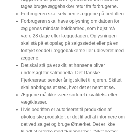
tages brugte æggebakker retur fra forbrugerne.
Forbrugeren skal selv hente æggene på bedriften.
Forbrugeren skal have oplysning om datoen for
æg­ genes mindste holdbarhed, som højst må
være 28 dage efter læggedagen. Oplysningen
skal stå på et opslag på salgsstedet eller på en
fortrykt seddel i æggebakkerne ller udleveret med
æggene.
Det skal stå på et skilt, at hønsene bliver
undersøgt for salmonella. Det Danske
Fjerkræraad sender årligt skiltet til ejeren. Skiltet
skal anbringes et sted, hvor det er nemt at se.
Æggene må ikke være sorteret i kvalitets­- eller
vægt­klasser.
Hvis bedriften er autoriseret til produktion af
økologiske produkter, er det tilladt at informere om
det ved salget og bruge Ø­mærket. Det er ikke
tilladt at mærke med ”Frilandsæg”, ”Skrabeæg”