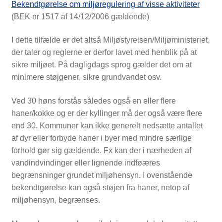
Bekendtgørelse om miljøregulering af visse aktiviteter
(BEK nr 1517 af 14/12/2006 gældende)
I dette tilfælde er det altså Miljøstyrelsen/Miljøministeriet,
der taler og reglerne er derfor lavet med henblik på at
sikre miljøet. På dagligdags sprog gælder det om at
minimere støjgener, sikre grundvandet osv.
Ved 30 høns forstås således også en eller flere
haner/kokke og er der kyllinger må der også være flere
end 30. Kommuner kan ikke generelt nedsætte antallet
af dyr eller forbyde haner i byer med mindre særlige
forhold gør sig gældende. Fx kan der i nærheden af
vandindvindinger eller lignende indføæres
begrænsninger grundet miljøhensyn. I ovenstående
bekendtgørelse kan også støjen fra haner, netop af
miljøhensyn, begrænses.