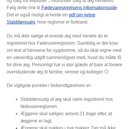
og salg fra vejboder’, hvorunder salg af æg henføres.
Følg dette link til
Fødevarestyrelsens informationsside
.
Det er også muligt at hente en
pdf om netop
Stalddørssalg
, hvor reglerne er forklaret.
Du må
ikke
sælge et eneste æg med mindre du er
registreret hos Fødevareregionen. Samtidig er der krav
om test af hønsene for sygdomme, så du skal regne med
en væsentlig udgift sammenlignet med, hvad du måtte få
for dine æg. Personligt har vi stor glæde af bare at forære
overskydende æg til familie, venner og kolleger 🙂
De vigtigste punkter i bekendtgørelsen er:
Stalddørssalg af æg skal være registreret hos
fødevare­regionen.
Æggene skal sælges senest 21 dage efter, at
æggene er lagt.
Æggene skal pakkes i nye bakker. Der må ikke