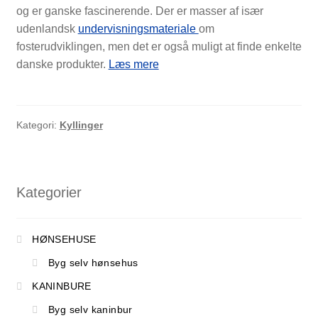
og er ganske fascinerende. Der er masser af især
udenlandsk
undervisningsmateriale
om
fosterudviklingen, men det er også muligt at finde enkelte
Fra
danske produkter.
Læs mere
æg
til
kylling
Kategori:
Kyllinger
Kategorier
HØNSEHUSE
Byg selv hønsehus
KANINBURE
SHOP
Byg selv kaninbur