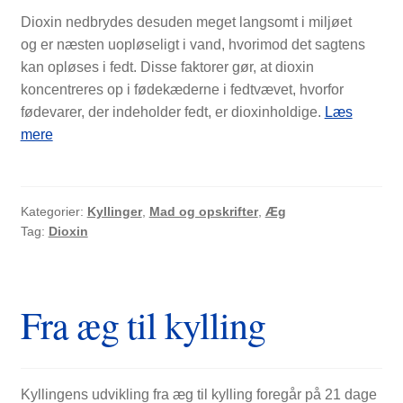
NYTTIG VIDEN
Dioxin nedbrydes desuden meget langsomt i miljøet
og er næsten uopløseligt i vand, hvorimod det sagtens
kan opløses i fedt. Disse faktorer gør, at dioxin
koncentreres op i fødekæderne i fedtvævet, hvorfor
fødevarer, der indeholder fedt, er dioxinholdige.
Læs
Dioxinforurening
mere
Kategorier:
Kyllinger
,
Mad og opskrifter
,
Æg
Tag:
Dioxin
Fra æg til kylling
PASNING OG PLEJE
Kyllingens udvikling fra æg til kylling foregår på 21 dage