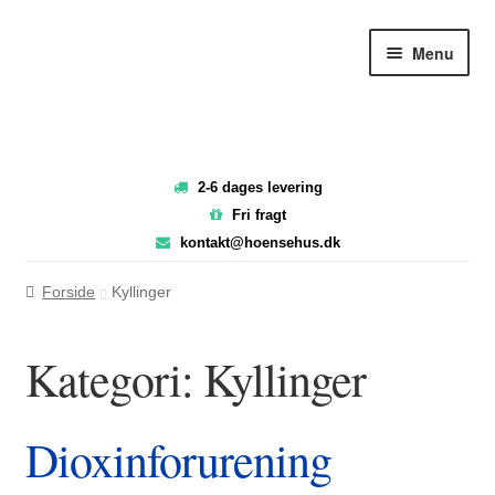
Spring
Spring
Menu
til
til
navigation
indhold
2-6 dages levering
Fri fragt
kontakt@hoensehus.dk
Forside
Kyllinger
Kategori:
Kyllinger
Dioxinforurening