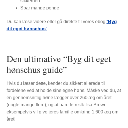
sikkerhed
NYTTIG VIDEN
Spar mange penge
Du kan læse videre eller gå direkte til vores ebog
“
Byg
dit eget hønsehus
“
Den ultimative “Byg dit eget
hønsehus guide”
Hvis du læser dette, kender du sikkert allerede til
fordelene ved at holde sine egne høns. Måske ved du, at
en gennemsnitlig høne lægger over 260 æg om året
(nogle mange flere), og at bare fem stk. Isa Brown
eksempelvis vil give jeres familie omkring 1.600 æg om
året!
PASNING OG PLEJE