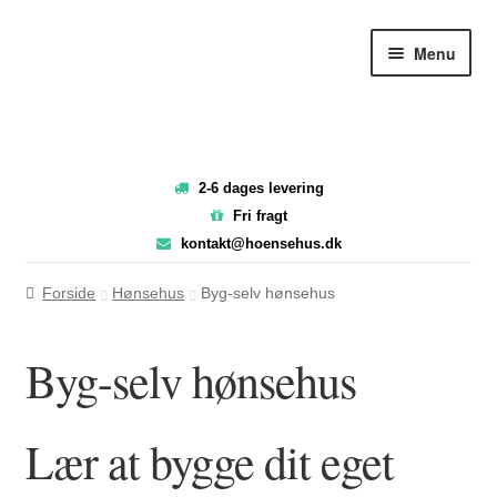
Spring
Spring
Menu
til
til
navigation
indhold
2-6 dages levering
Fri fragt
kontakt@hoensehus.dk
Forside
Hønsehus
Byg-selv hønsehus
Byg-selv hønsehus
Lær at bygge dit eget