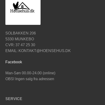
SOLBAKKEN 206
5330 MUNKEBO
CVR: 37 47 25 30
EMAIL: KONTAKT@HOENSEHUS.DK
Facebook
Man-Søn 00.00-24.00 (online)
OBS! Ingen salg fra adressen
SERVICE