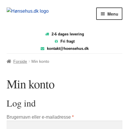
Spring
Spring
Menu
til
til
navigation
indhold
2-6 dages levering
FORSIDE
Fri fragt
kontakt@hoensehus.dk
Forside
Min konto
NYTTIG VIDEN
Min konto
PASNING OG PLEJE
Log ind
SHOP
Påkrævet
Brugernavn eller e-mailadresse
*