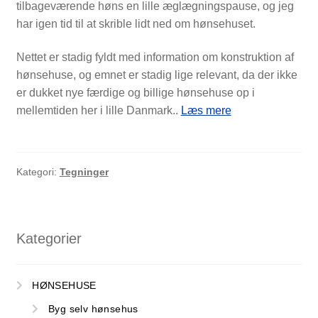
tilbageværende høns en lille æglægningspause, og jeg
har igen tid til at skrible lidt ned om hønsehuset.
Nettet er stadig fyldt med information om konstruktion af
hønsehuse, og emnet er stadig lige relevant, da der ikke
er dukket nye færdige og billige hønsehuse op i
Flere
mellemtiden her i lille Danmark..
Læs mere
byg
selv
hønsehuse
Kategori:
Tegninger
Kategorier
HØNSEHUSE
Byg selv hønsehus