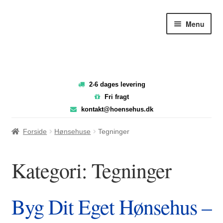
Spring
Spring
Menu
til
til
navigation
indhold
2-6 dages levering
Fri fragt
kontakt@hoensehus.dk
Forside
Hønsehuse
Tegninger
Kategori:
Tegninger
Byg Dit Eget Hønsehus –