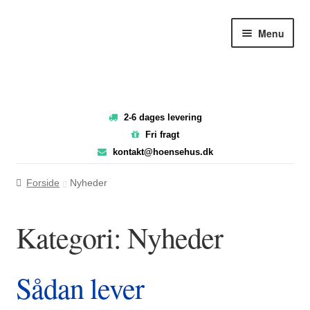
Spring
Spring
Menu
til
til
navigation
indhold
2-6 dages levering
Fri fragt
kontakt@hoensehus.dk
Forside
Nyheder
Kategori:
Nyheder
Sådan lever