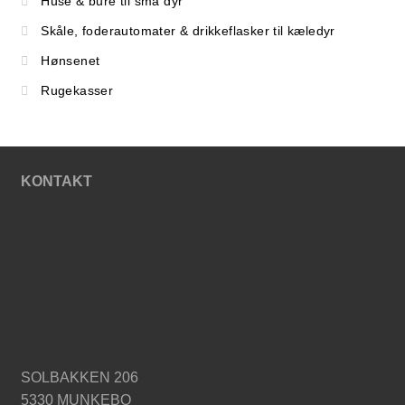
Huse & bure til små dyr
Skåle, foderautomater & drikkeflasker til kæledyr
Hønsenet
Rugekasser
KONTAKT
SOLBAKKEN 206
5330 MUNKEBO