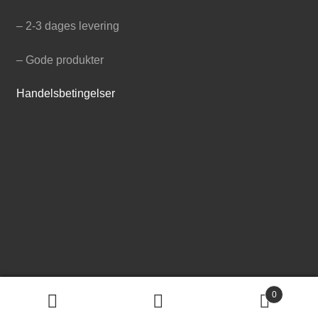
– 2-3 dages levering
– Gode produkter
Handelsbetingelser
0
© Hønsehus.dk 2026
S
Søg