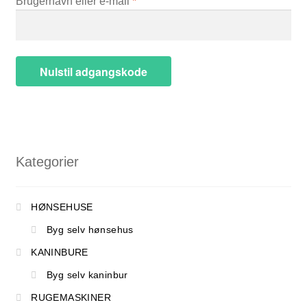
Påkrævet
Brugernavn eller e-mail
*
Nulstil adgangskode
Kategorier
HØNSEHUSE
Byg selv hønsehus
KANINBURE
Byg selv kaninbur
RUGEMASKINER