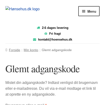
Spring
Spring
Menu
til
til
navigation
indhold
2-6 dages levering
FORSIDE
Fri fragt
kontakt@hoensehus.dk
Forside
Min konto
Glemt adgangskode
NYTTIG VIDEN
Glemt adgangskode
PASNING OG PLEJE
Mistet din adgangskode? Indtast venligst dit brugernavn
eller e-mailadresse. Du vil via e-mail modtage et link til
SHOP
at oprette en ny adgangskode.