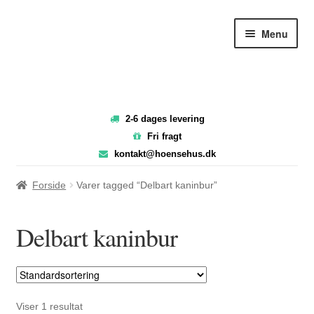
Spring
Spring
Menu
til
til
navigation
indhold
2-6 dages levering
Fri fragt
kontakt@hoensehus.dk
Forside
Varer tagged “Delbart kaninbur”
Delbart kaninbur
Viser 1 resultat