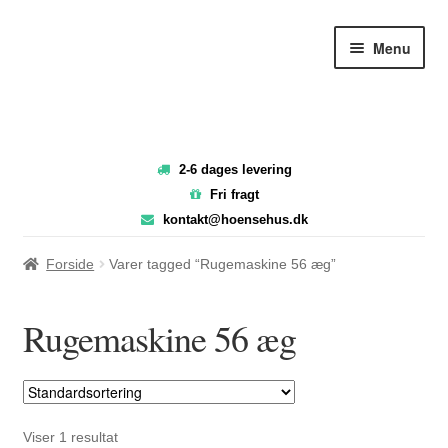
Spring
Spring
Menu
til
til
navigation
indhold
2-6 dages levering
Fri fragt
kontakt@hoensehus.dk
Forside
Varer tagged “Rugemaskine 56 æg”
Rugemaskine 56 æg
Viser 1 resultat