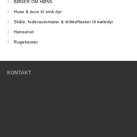
BØGER OM HØNS
Huse & bure til små dyr
Skåle, foderautomater & drikkeflasker til kæledyr
Hønsenet
Rugekasser
KONTAKT
SHOP