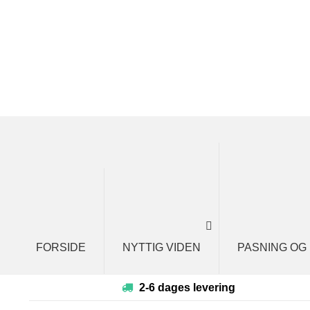
Spring
Spring
til
til
navigation
indhold
FORSIDE
NYTTIG VIDEN
PASNING OG
2-6 dages levering