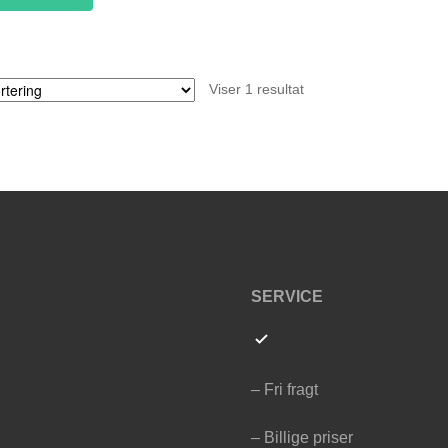
Viser 1 resultat
SERVICE
– Fri fragt
– Billige priser