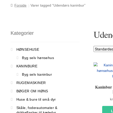
Forside
Varer tagged “Udendørs kaninbur”
Udend
Kategorier
HØNSEHUSE
Byg selv hønsehus
KANINBURE
Byg selv kaninbur
RUGEMASKINER
Kaninbur 
BØGER OM HØNS
kr
Huse & bure til små dyr
Skåle, foderautomater &
drikkeflasker til kæledyr