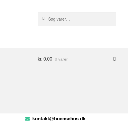
S
Søg
ø
efter:
g
kr.
0,00
0 varer
kontakt@hoensehus.dk