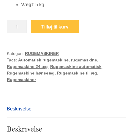
Vægt
: 5 kg
Rugemaskine
Tilføj til kurv
-
fuldautomatisk
med
plads
Kategori:
RUGEMASKINER
Tags:
Automatisk rugemaskine
,
rugemaskine
,
til
Rugemaskine 24 æg
,
Rugemaskine automatisk
,
24
Rugemaskine hønseæg
,
Rugemaskine til æg
,
æg
Rugemaskiner
|
FRI
FRAGT
antal
Beskrivelse
Beskrivelse
SHOP