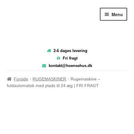
Spring
Spring
Menu
til
til
navigation
indhold
2-6 dages levering
Fri fragt
kontakt@hoensehus.dk
Forside
RUGEMASKINER
Rugemaskine –
fuldautomatisk med plads til 24 æg | FRI FRAGT