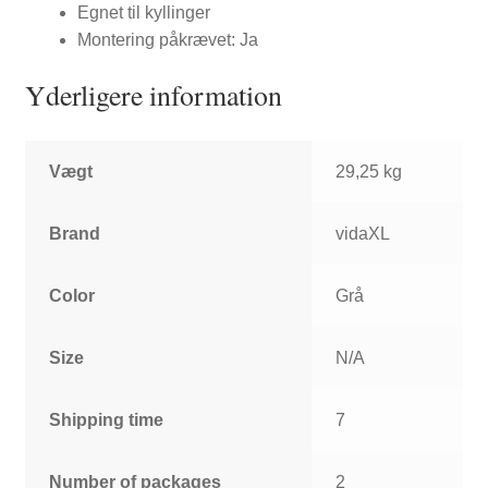
Egnet til kyllinger
Montering påkrævet: Ja
Yderligere information
Vægt
29,25 kg
Brand
vidaXL
Color
Grå
Size
N/A
Shipping time
7
Number of packages
2