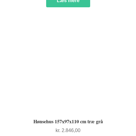
Læs mere
Hønsehus 157x97x110 cm træ grå
kr.
2.846,00