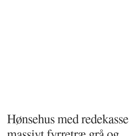
Hønsehus med redekasse
massivt fyrretræ grå og