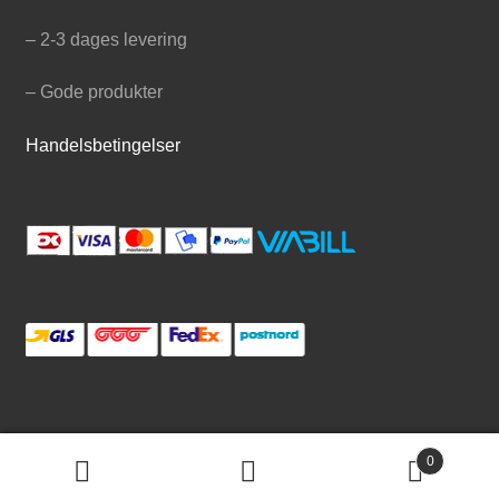
– 2-3 dages levering
– Gode produkter
Handelsbetingelser
0
© Hønsehus.dk 2026
S
Søg