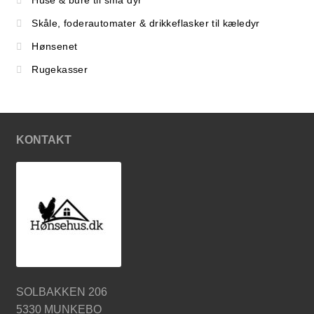
Huse & bure til små dyr
Skåle, foderautomater & drikkeflasker til kæledyr
Hønsenet
Rugekasser
KONTAKT
SOLBAKKEN 206
5330 MUNKEBO