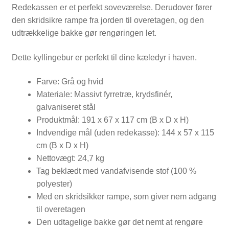
Redekassen er et perfekt soveværelse. Derudover fører
den skridsikre rampe fra jorden til overetagen, og den
udtrækkelige bakke gør rengøringen let.
Dette kyllingebur er perfekt til dine kæledyr i haven.
Farve: Grå og hvid
Materiale: Massivt fyrretræ, krydsfinér,
galvaniseret stål
Produktmål: 191 x 67 x 117 cm (B x D x H)
Indvendige mål (uden redekasse): 144 x 57 x 115
cm (B x D x H)
Nettovægt: 24,7 kg
Tag beklædt med vandafvisende stof (100 %
polyester)
Med en skridsikker rampe, som giver nem adgang
til overetagen
Den udtagelige bakke gør det nemt at rengøre