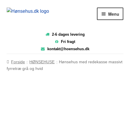
Spring
Spring
Menu
til
til
navigation
indhold
2-6 dages levering
FORSIDE
Fri fragt
kontakt@hoensehus.dk
Forside
HØNSEHUSE
Hønsehus med redekasse massivt
NYTTIG VIDEN
fyrretræ grå og hvid
PASNING OG PLEJE
SHOP