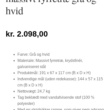
hvid
kr.
2.098,00
Farve: Grå og hvid
Materiale: Massivt fyrretræ, krydsfinér,
galvaniseret stål
Produktmål: 191 x 67 x 117 cm (B x D x H)
Indvendige mål (uden redekasse): 144 x 57 x 115
cm (B x D x H)
Nettovægt: 24,7 kg
Tag beklædt med vandafvisende stof (100 %
polyester)
Med en skridsikker rampe, som giver nem adgang