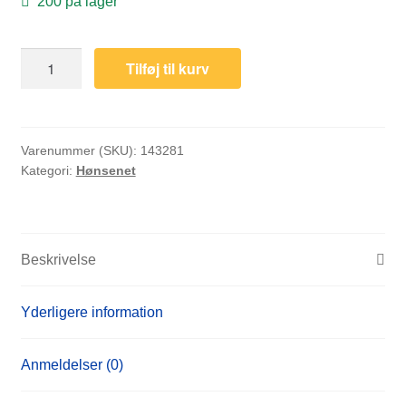
200 på lager
Hønsenet
Tilføj til kurv
stål
med
PVC-
belægning
Varenummer (SKU):
143281
Kategori:
Hønsenet
25
x
1
m
Beskrivelse
grå
antal
Yderligere information
Anmeldelser (0)
SHOP