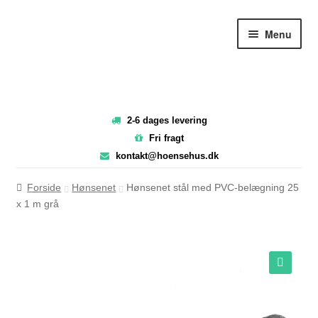
Spring
Spring
Menu
til
til
navigation
indhold
2-6 dages levering
Fri fragt
kontakt@hoensehus.dk
Forside
Hønsenet
Hønsenet stål med PVC-belægning 25
x 1 m grå
Wa
🔍