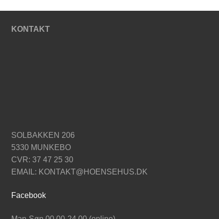
KONTAKT
SOLBAKKEN 206
5330 MUNKEBO
CVR: 37 47 25 30
EMAIL: KONTAKT@HOENSEHUS.DK
Facebook
Man-Søn 00.00-24.00 (online)