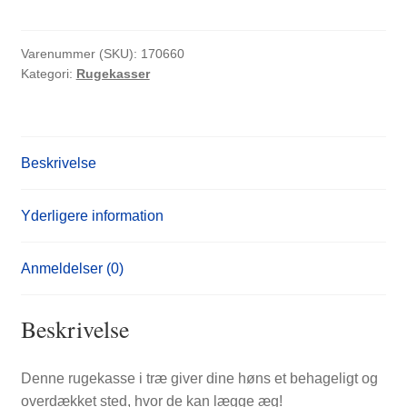
rum
117
x
Varenummer (SKU):
170660
Kategori:
Rugekasser
33
x
38
cm
Beskrivelse
i
massivt
fyrretræ
Yderligere information
antal
Anmeldelser (0)
Beskrivelse
Denne rugekasse i træ giver dine høns et behageligt og
overdækket sted, hvor de kan lægge æg!