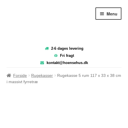
Spring
Spring
Menu
til
til
navigation
indhold
2-6 dages levering
Fri fragt
kontakt@hoensehus.dk
Forside
Rugekasser
Rugekasse 5 rum 117 x 33 x 38 cm
i massivt fyrretræ