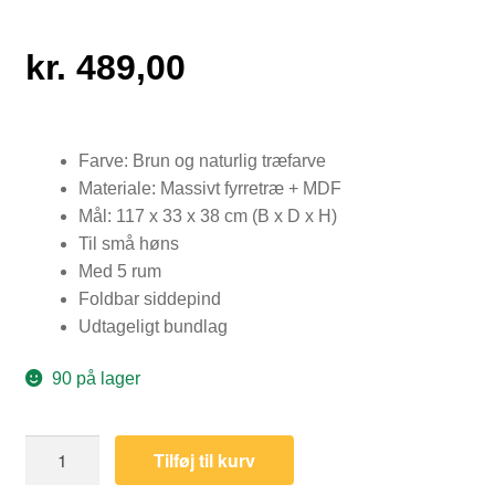
kr.
489,00
Farve: Brun og naturlig træfarve
Materiale: Massivt fyrretræ + MDF
Mål: 117 x 33 x 38 cm (B x D x H)
Til små høns
Med 5 rum
Foldbar siddepind
Udtageligt bundlag
90 på lager
Rugekasse
Tilføj til kurv
5