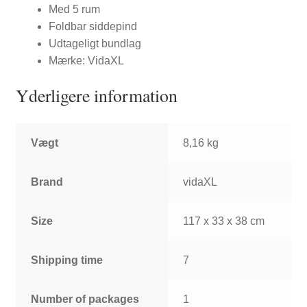
Med 5 rum
Foldbar siddepind
Udtageligt bundlag
Mærke: VidaXL
Yderligere information
Vægt
8,16 kg
Brand
vidaXL
Size
117 x 33 x 38 cm
Shipping time
7
Number of packages
1