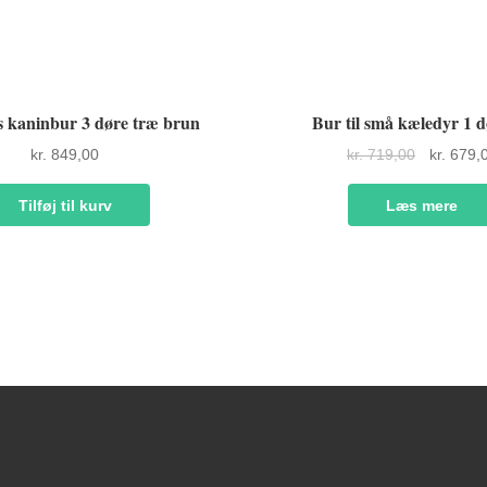
 kaninbur 3 døre træ brun
Bur til små kæledyr 1 d
Den
kr.
849,00
kr.
719,00
kr.
679,
oprindeli
pris
Tilføj til kurv
Læs mere
var:
kr. 719,00