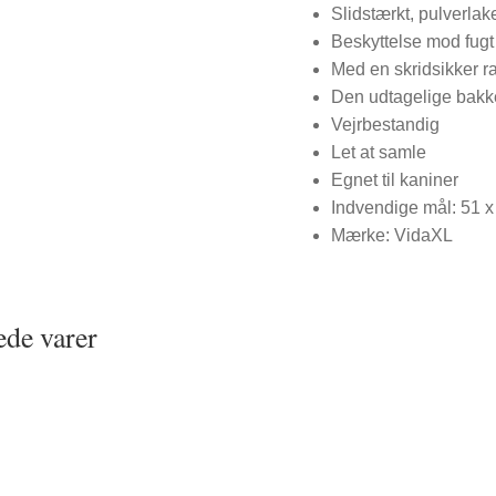
Slidstærkt, pulverlak
Beskyttelse mod fugt
Med en skridsikker r
Den udtagelige bakke
Vejrbestandig
Let at samle
Egnet til kaniner
Indvendige mål: 51 x
Mærke: VidaXL
ede varer