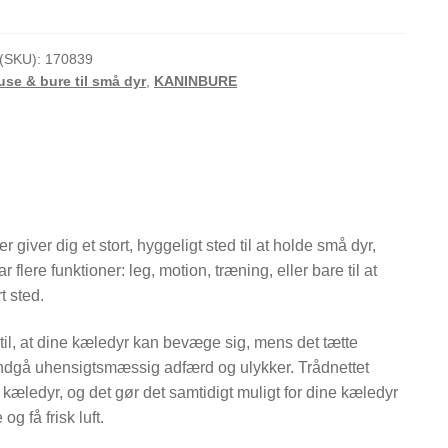
(SKU):
170839
use & bure til små dyr
,
KANINBURE
r giver dig et stort, hyggeligt sted til at holde små dyr,
 flere funktioner: leg, motion, træning, eller bare til at
t sted.
 til, at dine kæledyr kan bevæge sig, mens det tætte
t undgå uhensigtsmæssig adfærd og ulykker. Trådnettet
e kæledyr, og det gør det samtidigt muligt for dine kæledyr
g få frisk luft.