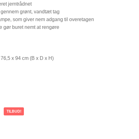
eret jerntrådnet
 gennem grønt, vandtæt tag
ampe, som giver nem adgang til overetagen
 gør buret nemt at rengøre
 76,5 x 94 cm (B x D x H)
TILBUD!