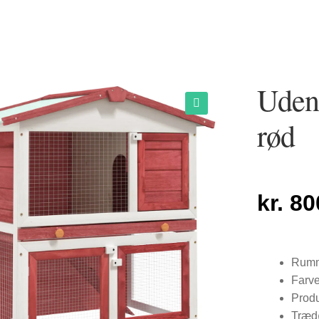
Udend
Warning
: Attempt t
rød
🔍
kr.
80
Rumme
Farve
Produ
Trædø