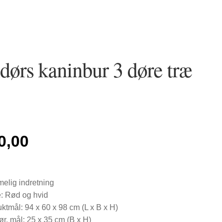
ørs kaninbur 3 døre træ
o read property "ID" on null in
/var/www/xn--hnsehus-q1a.dk/p
0,00
lig indretning
: Rød og hvid
ktmål: 94 x 60 x 98 cm (L x B x H)
r, mål: 25 x 35 cm (B x H)