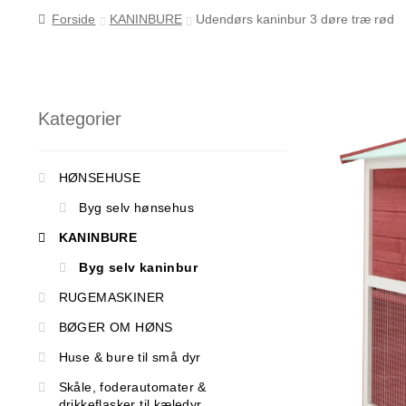
Forside
KANINBURE
Udendørs kaninbur 3 døre træ rød
Kategorier
HØNSEHUSE
Byg selv hønsehus
KANINBURE
Byg selv kaninbur
RUGEMASKINER
BØGER OM HØNS
Huse & bure til små dyr
Skåle, foderautomater &
drikkeflasker til kæledyr