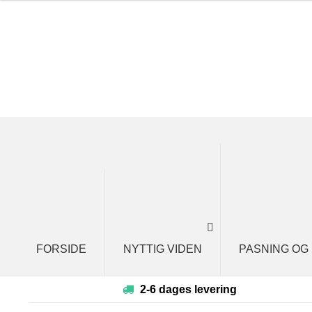
Spring
Spring
til
til
navigation
indhold
FORSIDE
NYTTIG VIDEN
PASNING OG
2-6 dages levering