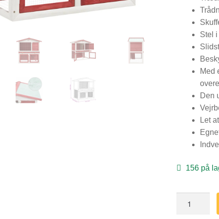
Trådn
Skuff
Stel 
Slids
Besky
Med e
over
Den u
Vejrb
Let a
Egnet
Indve
156 på la
Udendørs
kaninbur