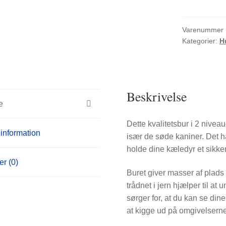
3
døre
træ
Varenummer 
Kategorier:
H
rød
antal
Beskrivelse
e
Dette kvalitetsbur i 2 niveaue
 information
især de søde kaniner. Det har
holde dine kæledyr et sikker
r (0)
Buret giver masser af plads
trådnet i jern hjælper til a
sørger for, at du kan se din
at kigge ud på omgivelserne o