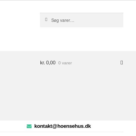
S
Søg
ø
efter:
g
kr.
0,00
0 varer
kontakt@hoensehus.dk