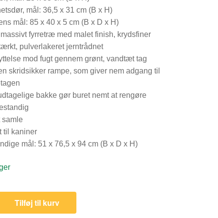
etsdør, mål: 36,5 x 31 cm (B x H)
ens mål: 85 x 40 x 5 cm (B x D x H)
i massivt fyrretræ med malet finish, krydsfiner
tærkt, pulverlakeret jerntrådnet
ttelse mod fugt gennem grønt, vandtæt tag
n skridsikker rampe, som giver nem adgang til
etagen
dtagelige bakke gør buret nemt at rengøre
estandig
t samle
 til kaniner
ndige mål: 51 x 76,5 x 94 cm (B x D x H)
ger
Tilføj til kurv