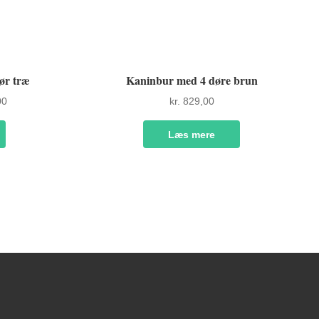
ør træ
Kaninbur med 4 døre brun
Den
00
kr.
829,00
ge
aktuelle
pris
Læs mere
er:
.
kr. 679,00.