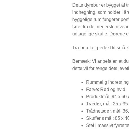
Dette dyrebur er bygget af træ
indhegning, som holder i år
hyggelige rum fungerer per
fører fra det nederste nivea
udtagelige skuffe. Dørene e
Træburet er perfekt til små 
Bemærk: Vi anbefaler, at du 
dette vil forlænge dets levet
Rummelig indretning
Farve: Rød og hvid
Produktmål: 94 x 60 
Trædør, mål: 25 x 35
Trådnetsdør, mål: 36
Skuffens mål: 85 x 40
Stel i massivt fyrretr