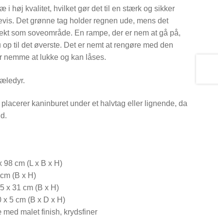
 i høj kvalitet, hvilket gør det til en stærk og sikker
evis. Det grønne tag holder regnen ude, mens det
fekt som soveområde. En rampe, der er nem at gå på,
u op til det øverste. Det er nemt at rengøre med den
r nemme at lukke og kan låses.
kæledyr.
placerer kaninburet under et halvtag eller lignende, da
id.
x 98 cm (L x B x H)
 cm (B x H)
,5 x 31 cm (B x H)
 x 5 cm (B x D x H)
æ med malet finish, krydsfiner