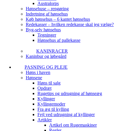
Australorps
Hønsehuse – rengøring
Indretning af hønsehus
Køb hønsehus – 6 kantet hønsehus
Redekasser – hvilken redekasse skal jeg vælge?
Byg-selv hønsehus
Tegninger
Hønsehus af pallekasse
KANINRACER
Kaninbur og løbegård
PASNING OG PLEJE
Høns i haven
Hønsene
Høns til salg
Opdræt
Rugetips og udrugning af hønseæg
Kyllinger
Kyllingemoder
Fra æg til kylling
Fejl ved udrugning af kyllinger
Artikler
Artikel om Rugemaskiner
Regler