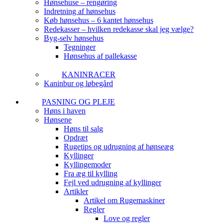
Hønsehuse – rengøring
Indretning af hønsehus
Køb hønsehus – 6 kantet hønsehus
Redekasser – hvilken redekasse skal jeg vælge?
Byg-selv hønsehus
Tegninger
Hønsehus af pallekasse
KANINRACER
Kaninbur og løbegård
PASNING OG PLEJE
Høns i haven
Hønsene
Høns til salg
Opdræt
Rugetips og udrugning af hønseæg
Kyllinger
Kyllingemoder
Fra æg til kylling
Fejl ved udrugning af kyllinger
Artikler
Artikel om Rugemaskiner
Regler
Love og regler