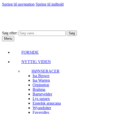
Spring til navigation
Spring til indhold
Søg efter:
Søg
Menu
FORSIDE
NYTTIG VIDEN
HØNSERACER
Isa Brown
Isa Warren
Orpington
Brahma
Barnevelder
Lys sussex
Engelsk araucana
Wyandotter
Faverolles