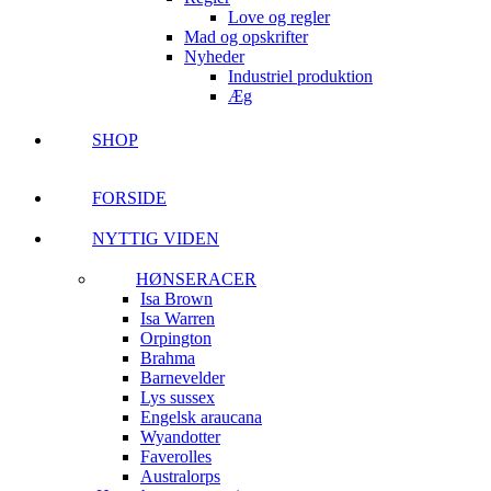
Love og regler
Mad og opskrifter
Nyheder
Industriel produktion
Æg
SHOP
FORSIDE
NYTTIG VIDEN
HØNSERACER
Isa Brown
Isa Warren
Orpington
Brahma
Barnevelder
Lys sussex
Engelsk araucana
Wyandotter
Faverolles
Australorps