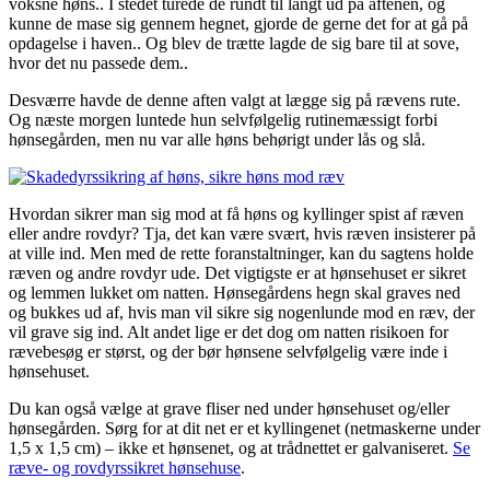
voksne høns.. I stedet turede de rundt til langt ud på aftenen, og
kunne de mase sig gennem hegnet, gjorde de gerne det for at gå på
opdagelse i haven.. Og blev de trætte lagde de sig bare til at sove,
hvor det nu passede dem..
Desværre havde de denne aften valgt at lægge sig på rævens rute.
Og næste morgen luntede hun selvfølgelig rutinemæssigt forbi
hønsegården, men nu var alle høns behørigt under lås og slå.
Hvordan sikrer man sig mod at få høns og kyllinger spist af ræven
eller andre rovdyr? Tja, det kan være svært, hvis ræven insisterer på
at ville ind. Men med de rette foranstaltninger, kan du sagtens holde
ræven og andre rovdyr ude. Det vigtigste er at hønsehuset er sikret
og lemmen lukket om natten. Hønsegårdens hegn skal graves ned
og bukkes ud af, hvis man vil sikre sig nogenlunde mod en ræv, der
vil grave sig ind. Alt andet lige er det dog om natten risikoen for
rævebesøg er størst, og der bør hønsene selvfølgelig være inde i
hønsehuset.
Du kan også vælge at grave fliser ned under hønsehuset og/eller
hønsegården. Sørg for at dit net er et kyllingenet (netmaskerne under
1,5 x 1,5 cm) – ikke et hønsenet, og at trådnettet er galvaniseret.
Se
ræve- og rovdyrssikret hønsehuse
.