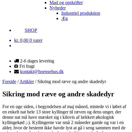
Mad og opskrifter
Nyheder
Industriel produktion
Æg
SHOP
kr.
0,00
0 varer
2-6 dages levering
Fri fragt
kontakt@hoensehus.dk
Forside
/
Artikler
/
Sikring mod ræve og andre skadedyr
Sikring mod ræve og andre skadedyr
For en uge siden, i begyndelsen af maj måned, mistede vi i løbet af
en enkelt nat hele 13 store kyllinger til ræven og dens unger, der
denne nat må have mæsket sig i kilovis af lækkert økologisk
kyllingekød ;-). Kyllingerne var små 2 måneder gamle og var i en
alder, hvor de bestemt ikke havde lyst at gå i seng sammen med de