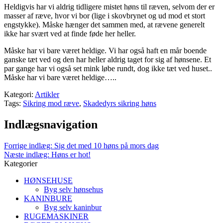
Heldigvis har vi aldrig tidligere mistet høns til ræven, selvom der er
masser af ræve, hvor vi bor (lige i skovbrynet og ud mod et stort
engstykke). Måske hænger det sammen med, at rævene generelt
ikke har svært ved at finde føde her heller.
Måske har vi bare været heldige. Vi har også haft en mår boende
ganske tæt ved og den har heller aldrig taget for sig af hønsene. Et
par gange har vi også set mink løbe rundt, dog ikke tæt ved huset..
Måske har vi bare været heldige…..
Kategori:
Artikler
Tags:
Sikring mod ræve
,
Skadedyrs sikring høns
Indlægsnavigation
Forrige indlæg:
Sig det med 10 høns på mors dag
Næste indlæg:
Høns er hot!
Kategorier
HØNSEHUSE
Byg selv hønsehus
KANINBURE
Byg selv kaninbur
RUGEMASKINER