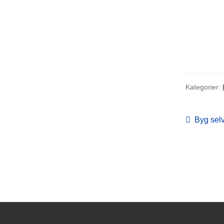
Kategorier:
Indlæ
Forrige
Byg sel
indlæg: