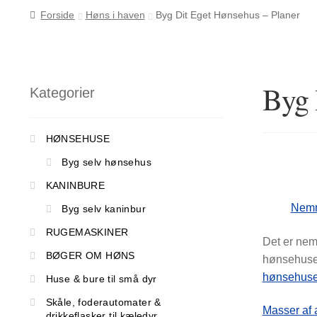
Forside
Høns i haven
Byg Dit Eget Hønsehus – Planer
Byg 
Kategorier
HØNSEHUSE
Byg selv hønsehus
KANINBURE
Nemm
Byg selv kaninbur
RUGEMASKINER
Det er nem
BØGER OM HØNS
hønsehuse 
hønsehus
Huse & bure til små dyr
Skåle, foderautomater &
Masser af 
drikkeflasker til kæledyr