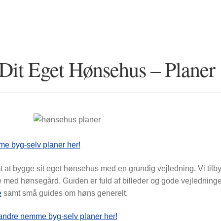
Dit Eget Hønsehus – Planer
e byg-selv planer her!
t at bygge sit eget hønsehus med en grundig vejledning. Vi til
med hønsegård. Guiden er fuld af billeder og gode vejledninger
e
samt små guides om høns generelt.
andre nemme byg-selv planer her!