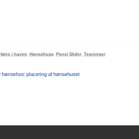
Høns i haven
,
Hønsehuse
,
Pensi Slider
,
Tegninger
gsnavigation
v hønsehus: placering af hønsehuset