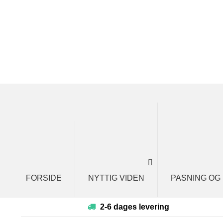
Spring
Spring
til
til
navigation
indhold
FORSIDE
NYTTIG VIDEN
PASNING OG
2-6 dages levering