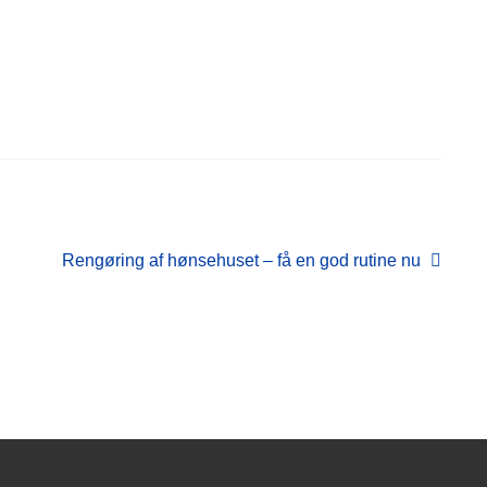
Næste
Rengøring af hønsehuset – få en god rutine nu
indlæg: