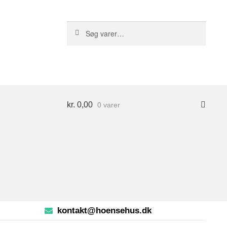
S
Søg
ø
efter:
g
kr.
0,00
0 varer
kontakt@hoensehus.dk