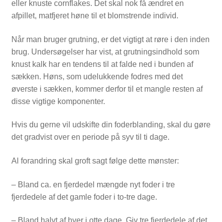
eller knuste cornflakes. Det skal nok få ændret en
afpillet, matfjeret høne til et blomstrende individ.
Når man bruger grutning, er det vigtigt at røre i den inden
brug. Undersøgelser har vist, at grutningsindhold som
knust kalk har en tendens til at falde ned i bunden af
sækken. Høns, som udelukkende fodres med det
øverste i sækken, kommer derfor til et mangle resten af
disse vigtige komponenter.
Hvis du gerne vil udskifte din foderblanding, skal du gøre
det gradvist over en periode på syv til ti dage.
Al forandring skal groft sagt følge dette mønster:
– Bland ca. en fjerdedel mængde nyt foder i tre
fjerdedele af det gamle foder i to-tre dage.
– Bland halvt af hver i otte dage. Giv tre fjerdedele af det