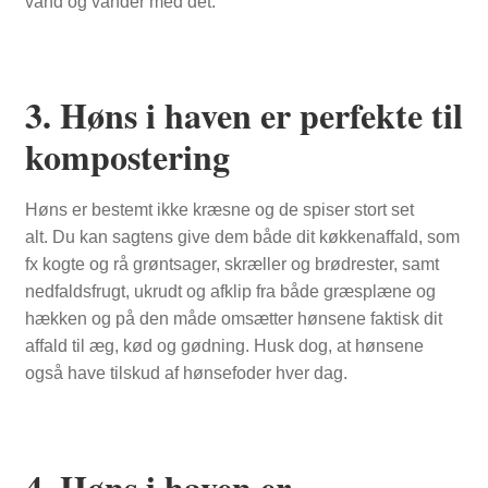
vand og vander med det.
3. Høns i haven er perfekte til
kompostering
Høns er bestemt ikke kræsne og de spiser stort set
alt. Du kan sagtens give dem både dit køkkenaffald, som
fx kogte og rå grøntsager, skræller og brødrester, samt
nedfaldsfrugt, ukrudt og afklip fra både græsplæne og
hækken og på den måde omsætter hønsene faktisk dit
affald til æg, kød og gødning. Husk dog, at hønsene
også have tilskud af hønsefoder hver dag.
4. Høns i haven er