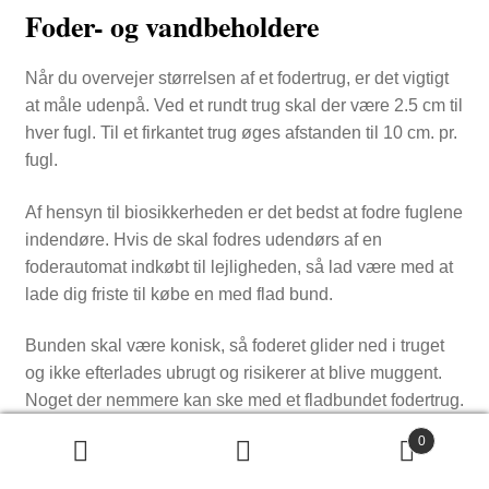
Foder- og vandbeholdere
Når du overvejer størrelsen af et fodertrug, er det vigtigt
at måle udenpå. Ved et rundt trug skal der være 2.5 cm til
hver fugl. Til et firkantet trug øges afstanden til 10 cm. pr.
fugl.
Af hensyn til biosikkerheden er det bedst at fodre fuglene
indendøre. Hvis de skal fodres udendørs af en
foderautomat indkøbt til lejligheden, så lad være med at
lade dig friste til købe en med flad bund.
Bunden skal være konisk, så foderet glider ned i truget
og ikke efterlades ubrugt og risikerer at blive muggent.
Noget der nemmere kan ske med et fladbundet fodertrug.
0
S
Søg
ø
efter: