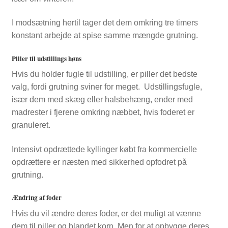
I modsætning hertil tager det dem omkring tre timers
konstant arbejde at spise samme mængde grutning.
Piller til udstillings høns
Hvis du holder fugle til udstilling, er piller det bedste
valg, fordi grutning sviner for meget. Udstillingsfugle,
især dem med skæg eller halsbehæng, ender med
madrester i fjerene omkring næbbet, hvis foderet er
granuleret.
Intensivt opdrættede kyllinger købt fra kommercielle
opdrættere er næsten med sikkerhed opfodret på
grutning.
Ændring af foder
Hvis du vil ændre deres foder, er det muligt at vænne
dem til piller og blandet korn. Men for at opbygge deres