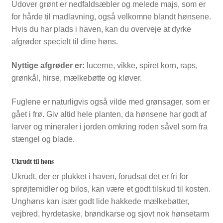
Udover grønt er nedfaldsæbler og melede majs, som er
for hårde til madlavning, også velkomne blandt hønsene.
Hvis du har plads i haven, kan du overveje at dyrke
afgrøder specielt til dine høns.
Nyttige afgrøder er:
lucerne, vikke, spiret korn, raps,
grønkål, hirse, mælkebøtte og kløver.
Fuglene er naturligvis også vilde med grønsager, som er
gået i frø. Giv altid hele planten, da hønsene har godt af
larver og mineraler i jorden omkring roden såvel som fra
stængel og blade.
Ukrudt til høns
Ukrudt, der er plukket i haven, forudsat det er fri for
sprøjtemidler og bilos, kan være et godt tilskud til kosten.
Unghøns kan især godt lide hakkede mælkebøtter,
vejbred, hyrdetaske, brøndkarse og sjovt nok hønsetarm