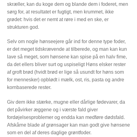
skræller, kan du koge dem og blande dem i foderet, men
sørg for, at resultatet er fugtigt, men krummet, ikke
grødet: hvis det er nemt at røre i med en ske, er
strukturen god.
Selv om nogle hønseejere går ind for denne type foder,
er det meget tidskrævende at tilberede, og man kan kun
lave så meget, som hønsene kan spise på en halv fime,
da det ellers bliver surt og uspiseligt Høns elsker rester
af groft brød (hvidt brød er lige så usundt for høns som
for mennesker) opblødt i mælk, ost, ris, pasta og andre
kornbaserede rester.
Giv dem ikke stærke, mugne eller dårlige fødevarer, da
det påvirker æggene og i værste fald giver
fordøjelsesproblemer og endda kan medføre dødsfald.
Afskårne blade af grønsager kan man godt give hønsene
som en del af deres daglige grøntfoder.