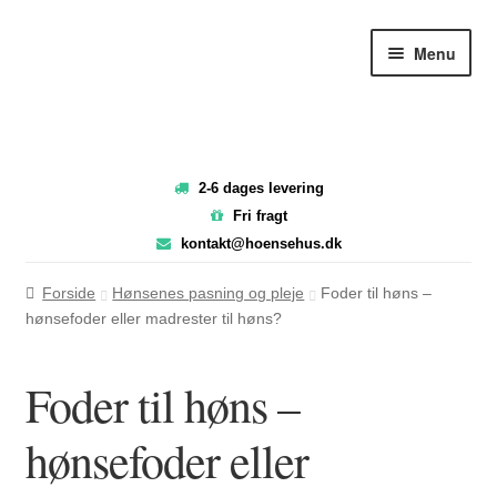
Spring
Spring
Menu
til
til
navigation
indhold
2-6 dages levering
Fri fragt
kontakt@hoensehus.dk
Forside
Hønsenes pasning og pleje
Foder til høns –
hønsefoder eller madrester til høns?
Foder til høns –
hønsefoder eller