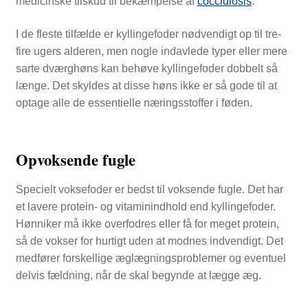
medicinske tilskud til bekæmpelse af
coccidiosis
.
I de fleste tilfælde er kyllingefoder nødvendigt op til tre-
fire ugers alderen, men nogle indavlede typer eller mere
sarte dværghøns kan behøve kyllingefoder dobbelt så
længe. Det skyldes at disse høns ikke er så gode til at
optage alle de essentielle næringsstoffer i føden.
Opvoksende fugle
Specielt voksefoder er bedst til voksende fugle. Det har
et lavere protein- og vitaminindhold end kyllingefoder.
Hønniker må ikke overfodres eller få for meget protein,
så de vokser for hurtigt uden at modnes indvendigt. Det
medfører forskellige æglægningsproblemer og eventuel
delvis fældning, når de skal begynde at lægge æg.