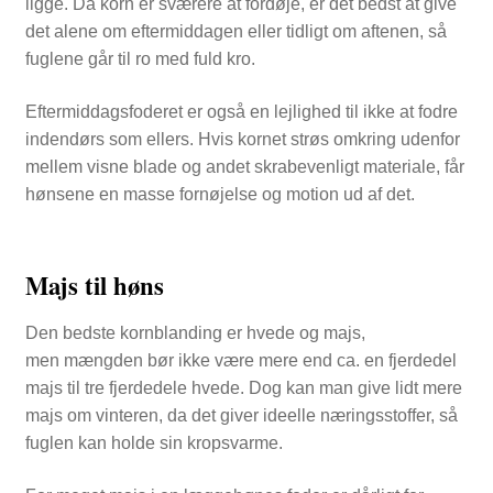
ligge. Da korn er sværere at fordøje, er det bedst at give
det alene om eftermiddagen eller tidligt om aftenen, så
fuglene går til ro med fuld kro.
Eftermiddagsfoderet er også en lejlighed til ikke at fodre
indendørs som ellers. Hvis kornet strøs omkring udenfor
mellem visne blade og andet skrabevenligt materiale, får
hønsene en masse fornøjelse og motion ud af det.
Majs til høns
Den bedste kornblanding er hvede og majs,
men mængden bør ikke være mere end ca. en fjerdedel
majs til tre fjerdedele hvede. Dog kan man give lidt mere
majs om vinteren, da det giver ideelle næringsstoffer, så
fuglen kan holde sin kropsvarme.