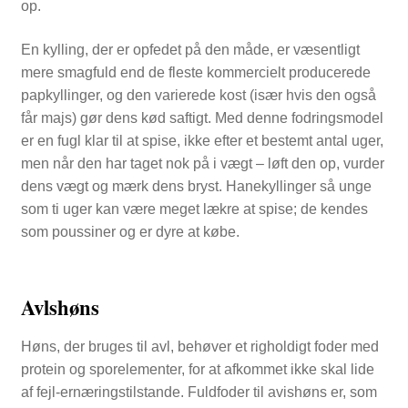
op.
En kylling, der er opfedet på den måde, er væsentligt
mere smagfuld end de fleste kommercielt producerede
papkyllinger, og den varierede kost (især hvis den også
får majs) gør dens kød saftigt. Med denne fodringsmodel
er en fugl klar til at spise, ikke efter et bestemt antal uger,
men når den har taget nok på i vægt – løft den op, vurder
dens vægt og mærk dens bryst. Hanekyllinger så unge
som ti uger kan være meget lækre at spise; de kendes
som poussiner og er dyre at købe.
Avlshøns
Høns, der bruges til avl, behøver et righoldigt foder med
protein og sporelementer, for at afkommet ikke skal lide
af fejl-ernæringstilstande. Fuldfoder til avishøns er, som