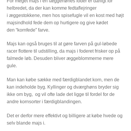
For meget majs i en læggehønes foder er dårligt for
helbredet, da der kan komme fedtaflejringer
i æggestokkene, men hos spisefugle vil en kost med højt
majsindhold fede dem op hurtigere og give kødet
den “kornfede” farve.
Majs kan også bruges til at gøre farven på gul-løbede
racer flottere til udstilling, da majs i foderet frisker op på
falmede løb. Desuden bliver æggeblommerne mere
gule.
Man kan købe sække med færdigblandet korn, men de
kan indeholde byg. Kyllinger og dværghøns bryder sig
ikke om byg, og vil ofte lade det ligge til fordel for de
andre kornsorter i færdigblandingen.
Det er derfor mere effektivt og billigere at købe hvede og
selv blande majs i.