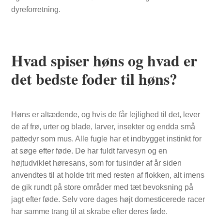
dyreforretning.
NYTTIG VIDEN
Hvad spiser høns og hvad er
det bedste foder til høns?
Høns er altædende, og hvis de får lejlighed til det, lever
de af frø, urter og blade, larver, insekter og endda små
pattedyr som mus. Alle fugle har et indbygget instinkt for
at søge efter føde. De har fuldt farvesyn og en
højtudviklet høresans, som for tusinder af år siden
anvendtes til at holde trit med resten af flokken, alt imens
de gik rundt på store områder med tæt bevoksning på
jagt efter føde. Selv vore dages højt domesticerede racer
har samme trang til at skrabe efter deres føde.
PASNING OG PLEJE