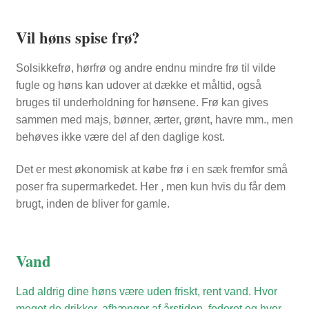
Vil høns spise frø?
Solsikkefrø, hørfrø og andre endnu mindre frø til vilde
fugle og høns kan udover at dække et måltid, også
bruges til underholdning for hønsene. Frø kan gives
sammen med majs, bønner, ærter, grønt, havre mm., men
behøves ikke være del af den daglige kost.
Det er mest økonomisk at købe frø i en sæk fremfor små
poser fra supermarkedet. Her , men kun hvis du får dem
brugt, inden de bliver for gamle.
Vand
Lad aldrig dine høns være uden friskt, rent vand. Hvor
meget de drikker, afhænger af årstiden, foderet og hvor