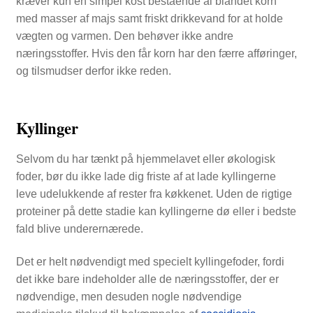
kræver kun en simpel kost bestående al blandet korn
med masser af majs samt friskt drikkevand for at holde
vægten og varmen. Den behøver ikke andre
næringsstoffer. Hvis den får korn har den færre afføringer,
og tilsmudser derfor ikke reden.
Kyllinger
Selvom du har tænkt på hjemmelavet eller økologisk
foder, bør du ikke lade dig friste af at lade kyllingerne
leve udelukkende af rester fra køkkenet. Uden de rigtige
proteiner på dette stadie kan kyllingerne dø eller i bedste
fald blive underernærede.
Det er helt nødvendigt med specielt kyllingefoder, fordi
det ikke bare indeholder alle de næringsstoffer, der er
nødvendige, men desuden nogle nødvendige