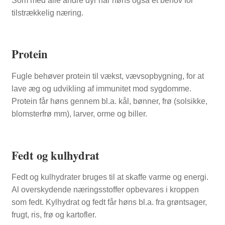
Som med alle andre dyr har høns også et behov for
tilstrækkelig næring.
Protein
Fugle behøver protein til vækst, vævsopbygning, for at
lave æg og udvikling af immunitet mod sygdomme.
Protein får høns gennem bl.a. kål, bønner, frø (solsikke,
blomsterfrø mm), larver, orme og biller.
Fedt og kulhydrat
Fedt og kulhydrater bruges til at skaffe varme og energi.
Al overskydende næringsstoffer opbevares i kroppen
som fedt. Kylhydrat og fedt får høns bl.a. fra grøntsager,
frugt, ris, frø og kartofler.