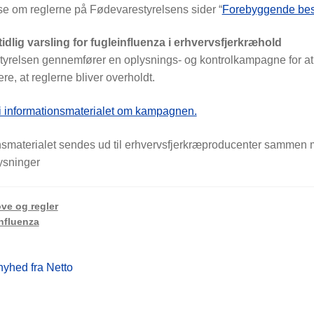
e om reglerne på Fødevarestyrelsens sider “
Forebyggende besk
idlig varsling for fugleinfluenza i erhvervsfjerkræhold
yrelsen gennemfører en oplysnings- og kontrolkampagne for at m
ere, at reglerne bliver overholdt.
 informationsmaterialet om kampagnen.
nsmaterialet sendes ud til erhvervsfjerkræproducenter sammen me
ysninger
ve og regler
nfluenza
gsnavigation
nyhed fra Netto