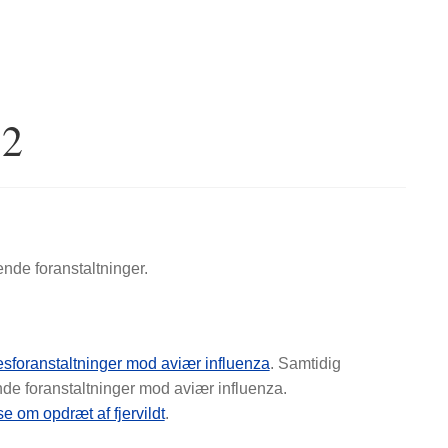
12
nde foranstaltninger.
esforanstaltninger mod aviær influenza
. Samtidig
de foranstaltninger mod aviær influenza.
e om opdræt af fjervildt
.