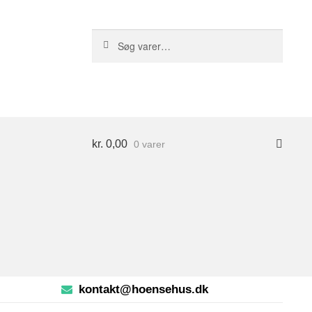
S
Søg
ø
efter:
g
kr.
0,00
0 varer
kontakt@hoensehus.dk