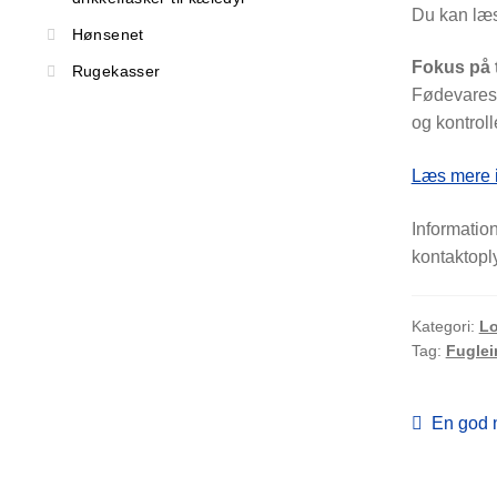
Du kan læs
Hønsenet
Fokus på t
Rugekasser
Fødevarest
og kontroll
Læs mere i
Informatio
kontaktopl
Kategori:
Lo
Tag:
Fuglei
Indlæ
Forrige
En god 
indlæg: