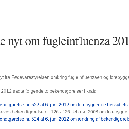
te nyt om fugleinfluenza 20
nyt fra Fødevarestyrelsen omkring fugleinfluenzaen og forebygge
 2012 trådte følgende to bekendtgørelser i kraft:
ndtgørelse nr. 522 af 6. juni 2012 om forebyggende beskyttels
æves bekendtgørelse nr. 126 af 26. februar 2008 om forebyggen
ndtgørelse nr. 524 af 6. juni 2012 om ændring af bekendtgørels