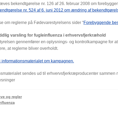
æves bekendtgørelse nr. 126 af 26. februar 2008 om forebyggen
ndtgørelse nr. 524 af 6. juni 2012 om ændring af bekendtgørels
e om reglerne på Fødevarestyrelsens sider “
Forebyggende besk
idlig varsling for fugleinfluenza i erhvervsfjerkræhold
yrelsen gennemfører en oplysnings- og kontrolkampagne for at m
ere, at reglerne bliver overholdt.
 informationsmaterialet om kampagnen.
nsmaterialet sendes ud til erhvervsfjerkræproducenter sammen me
ysninger
ve og regler
nfluenza