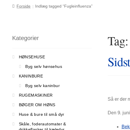
Forside
Indlæg tagged “Fugleinfluenza”
Tag
Kategorier
Sids
HØNSEHUSE
Byg selv hønsehus
KANINBURE
Byg selv kaninbur
RUGEMASKINER
Så er der 
BØGER OM HØNS
Den 9. juni
Huse & bure til små dyr
Skåle, foderautomater &
Beke
drikkeflasker til kæledyr