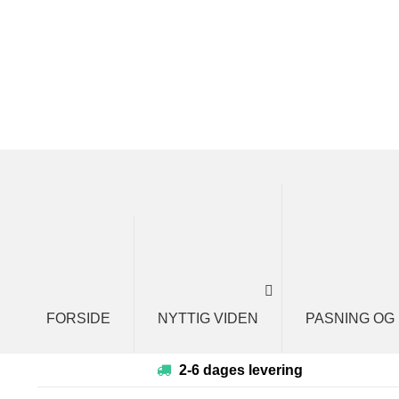
Spring
Spring
til
til
navigation
indhold
FORSIDE
NYTTIG VIDEN
PASNING OG
2-6 dages levering