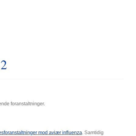
12
nde foranstaltninger.
esforanstaltninger mod aviær influenza
. Samtidig