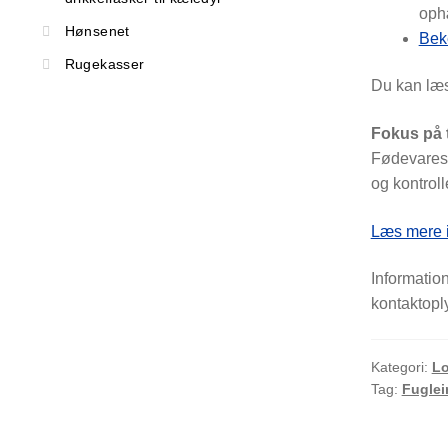
oph
Hønsenet
Beke
Rugekasser
Du kan læs
Fokus på t
Fødevarest
og kontroll
Læs mere i
Informatio
kontaktopl
Kategori:
Lo
Tag:
Fuglei