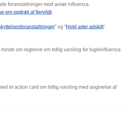
de foranstaltninger mod aviær influenza.
e om opdræt af fjervildt
.
yttelsesforanstaltninger
” og “
Hold arter adskilt
“.
inde om reglerne om tidlig varsling for fugleinfluenza
d et action card om tidlig varsling med angivelse af