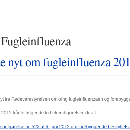
:
Fugleinfluenza
te nyt om fugleinfluenza 20
nyt fra Fødevarestyrelsen omkring fugleinfluenzaen og forebygge
 2012 trådte følgende to bekendtgørelser i kraft:
ndtgørelse nr. 522 af 6. juni 2012 om forebyggende beskyttels