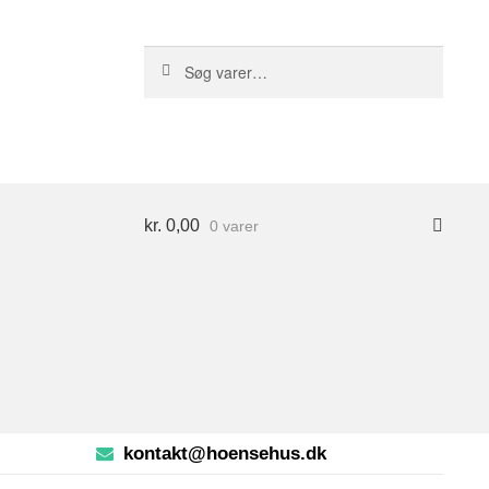
S
Søg
ø
efter:
g
kr.
0,00
0 varer
kontakt@hoensehus.dk