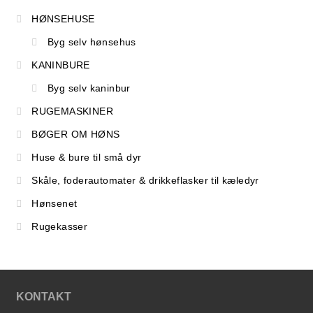
NYTTIG VIDEN
HØNSEHUSE
Byg selv hønsehus
KANINBURE
Byg selv kaninbur
RUGEMASKINER
BØGER OM HØNS
Huse & bure til små dyr
Skåle, foderautomater & drikkeflasker til kæledyr
Hønsenet
Rugekasser
KONTAKT
PASNING OG PLEJE