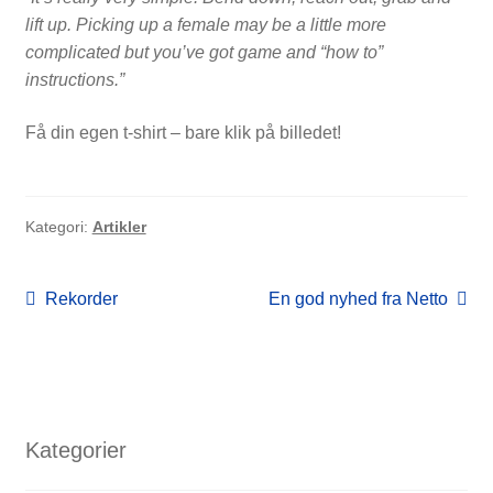
lift up. Picking up a female may be a little more
complicated but you’ve got game and “how to”
FORSIDE
instructions.”
Få din egen t-shirt – bare klik på billedet!
Kategori:
Artikler
Indlægsnavigation
Forrige
Næste
Rekorder
En god nyhed fra Netto
indlæg:
indlæg:
Kategorier