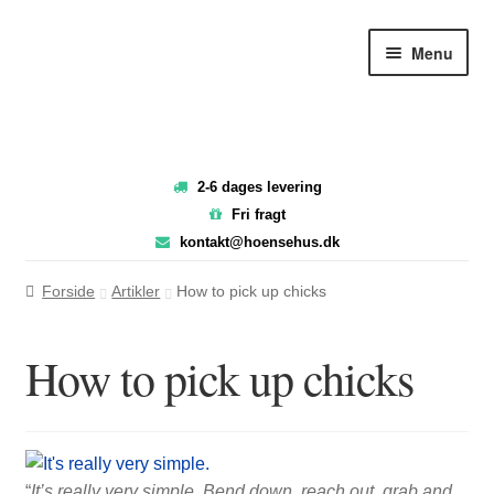
Spring
Spring
Menu
til
til
navigation
indhold
2-6 dages levering
Fri fragt
kontakt@hoensehus.dk
Forside
Artikler
How to pick up chicks
How to pick up chicks
“
It’s really very simple. Bend down, reach out, grab and