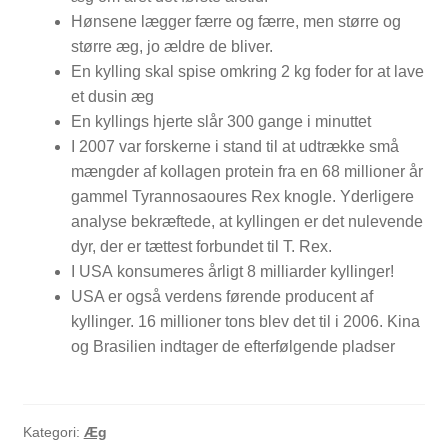
Hønsene lægger færre og færre, men større og
NYTTIG VIDEN
større æg, jo ældre de bliver.
En kylling skal spise omkring 2 kg foder for at lave
et dusin æg
En kyllings hjerte slår 300 gange i minuttet
I 2007 var forskerne i stand til at udtrække små
mængder af kollagen protein fra en 68 millioner år
gammel Tyrannosaoures Rex knogle. Yderligere
analyse bekræftede, at kyllingen er det nulevende
dyr, der er tættest forbundet til T. Rex.
I USA konsumeres årligt 8 milliarder kyllinger!
USA er også verdens førende producent af
kyllinger. 16 millioner tons blev det til i 2006. Kina
og Brasilien indtager de efterfølgende pladser
Kategori:
Æg
PASNING OG PLEJE