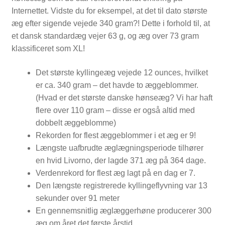
Internettet. Vidste du for eksempel, at det til dato største
æg efter sigende vejede 340 gram?! Dette i forhold til, at
FORSIDE
et dansk standardæg vejer 63 g, og æg over 73 gram
klassificeret som XL!
Det største kyllingeæg vejede 12 ounces, hvilket
er ca. 340 gram – det havde to æggeblommer.
(Hvad er det største danske hønseæg? Vi har haft
flere over 110 gram – disse er også altid med
dobbelt æggeblomme)
Rekorden for flest æggeblommer i et æg er 9!
Længste uafbrudte æglægningsperiode tilhører
en hvid Livorno, der lagde 371 æg på 364 dage.
Verdenrekord for flest æg lagt på en dag er 7.
Den længste registrerede kyllingeflyvning var 13
sekunder over 91 meter
En gennemsnitlig æglæggerhøne producerer 300
æg om året det første årstid.