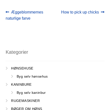
Indlægsnavigation
Forrige
Næste
Æggeblommernes
How to pick up chicks
indlæg:
indlæg:
naturlige farve
Kategorier
HØNSEHUSE
Byg selv hønsehus
KANINBURE
Byg selv kaninbur
RUGEMASKINER
SHOP
BØGER OM HØNS