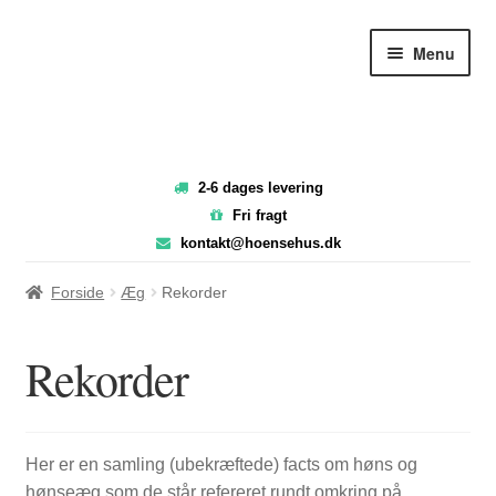
Spring
Spring
Menu
til
til
navigation
indhold
2-6 dages levering
Fri fragt
kontakt@hoensehus.dk
Forside
Æg
Rekorder
Rekorder
Her er en samling (ubekræftede) facts om høns og
hønseæg som de står refereret rundt omkring på