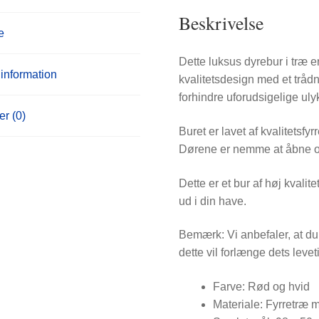
Beskrivelse
e
Dette luksus dyrebur i træ e
 information
kvalitetsdesign med et trådn
forhindre uforudsigelige uly
r (0)
Buret er lavet af kvalitetsfy
Dørene er nemme at åbne og
Dette er et bur af høj kvalit
ud i din have.
Bemærk: Vi anbefaler, at du 
dette vil forlænge dets levet
Farve: Rød og hvid
Materiale: Fyrretræ m