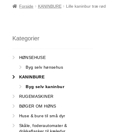
Forside
KANINBURE
Lille kaninbur træ rød
Kategorier
HØNSEHUSE
Byg selv hønsehus
KANINBURE
Byg selv kaninbur
RUGEMASKINER
BØGER OM HØNS
Huse & bure til små dyr
Skåle, foderautomater &
drikkeflasker til kæledyr