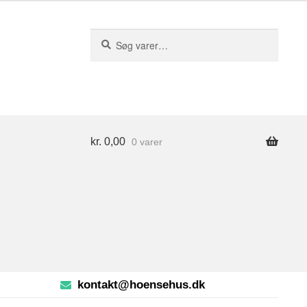
S
Søg
ø
efter:
g
kr.
0,00
0 varer
kontakt@hoensehus.dk