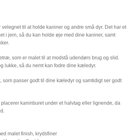
r velegnet til at holde kaniner og andre små dyr. Det har et
et i jern, så du kan holde øje med dine kaniner, samt
kker.
rretræ, som er malet til at modstå udendørs brug og slid.
 lukke, så du nemt kan fodre dine kæledyr.
et, som passer godt til dine kæledyr og samtidigt ser godt
placerer kaninburet under et halvtag eller lignende, da
id.
ed malet finish, krydsfiner