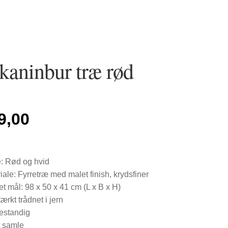
 kaninbur træ rød
9,00
: Rød og hvid
iale: Fyrretræ med malet finish, krydsfiner
t mål: 98 x 50 x 41 cm (L x B x H)
tærkt trådnet i jern
estandig
t samle