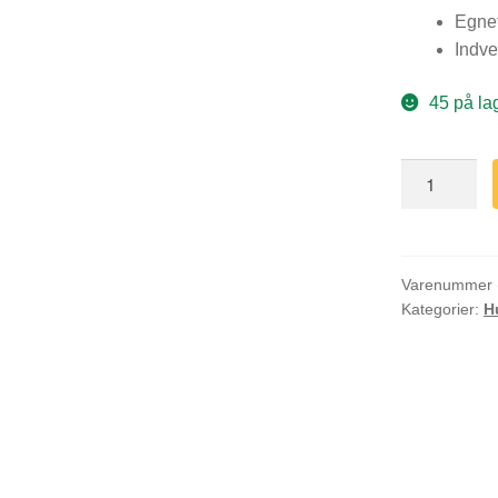
Egnet
Indve
45 på la
Lille
kaninbur
træ
rød
antal
Varenummer 
Kategorier:
H