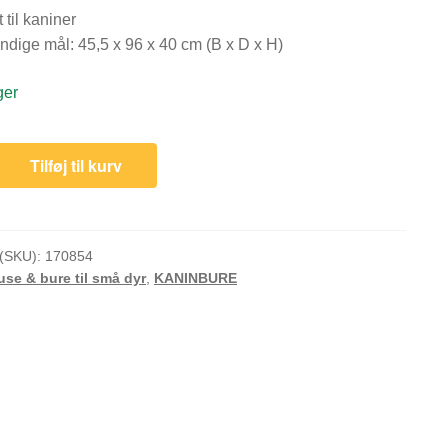
 til kaniner
ndige mål: 45,5 x 96 x 40 cm (B x D x H)
ger
Tilføj til kurv
(SKU):
170854
use & bure til små dyr
,
KANINBURE