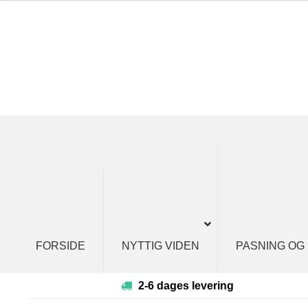
Spring
Spring
til
til
navigation
indhold
FORSIDE
NYTTIG VIDEN
PASNING OG
2-6 dages levering