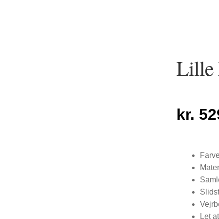
Lille
kr.
52
Farve
Mater
Samle
Slids
Vejrb
Let a