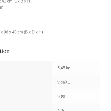
x 41 cm (L x B x H)
ern
 x 96 x 40 cm (B x D x H)
tion
5,45 kg
vidaXL
Rød
N/A