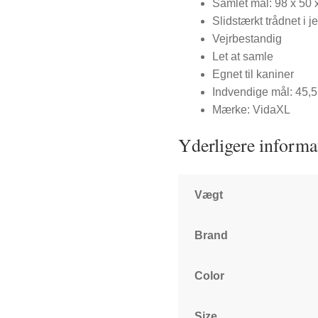
Samlet mål: 98 x 50 
Slidstærkt trådnet i j
Vejrbestandig
Let at samle
Egnet til kaniner
Indvendige mål: 45,5
Mærke: VidaXL
Yderligere informa
Vægt
Brand
Color
Size