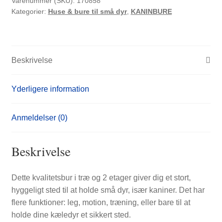
Varenummer (SKU):
170858
Kategorier:
Huse & bure til små dyr
,
KANINBURE
og
grantræ
grå
antal
Beskrivelse
Yderligere information
Anmeldelser (0)
Beskrivelse
Dette kvalitetsbur i træ og 2 etager giver dig et stort,
hyggeligt sted til at holde små dyr, især kaniner. Det har
flere funktioner: leg, motion, træning, eller bare til at
holde dine kæledyr et sikkert sted.