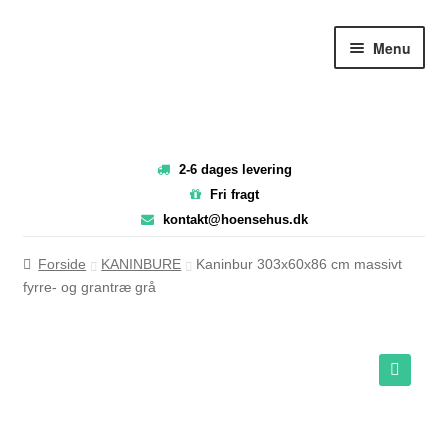
Spring
Spring
Menu
til
til
navigation
indhold
2-6 dages levering
Fri fragt
kontakt@hoensehus.dk
Forside
KANINBURE
Kaninbur 303x60x86 cm massivt
fyrre- og grantræ grå
Wa
🔍