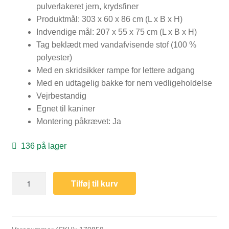
pulverlakeret jern, krydsfiner
Produktmål: 303 x 60 x 86 cm (L x B x H)
Indvendige mål: 207 x 55 x 75 cm (L x B x H)
Tag beklædt med vandafvisende stof (100 %
polyester)
Med en skridsikker rampe for lettere adgang
Med en udtagelig bakke for nem vedligeholdelse
Vejrbestandig
Egnet til kaniner
Montering påkrævet: Ja
136 på lager
Kaninbur
Tilføj til kurv
303x60x86
cm
massivt
SHOP
fyrre-