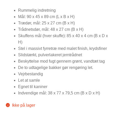
Rummelig indretning
Mål: 90 x 45 x 89 cm (L x B x H)
Trædør, mål: 25 x 27 cm (B x H)
Trådnetsdør, mål: 48 x 27 cm (B x H)
Skuffens mål (hver skuffe): 85 x 40 x 4 cm (B x D x
H)
Stel i massivt fyrretræ med malet finish, krydsfiner
Slidstærkt, pulverlakeret jerntrådnet
Beskyttelse mod fugt gennem grønt, vandtæt tag
De to udtagelige bakker gør rengøring let.
Vejrbestandig
Let at samle
Egnet til kaniner
Indvendige mål: 38 x 77 x 79,5 cm (B x D x H)
Ikke på lager