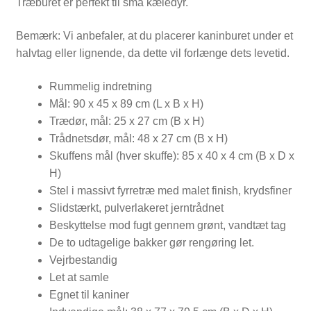
Træburet er perfekt til små kæledyr.
Bemærk: Vi anbefaler, at du placerer kaninburet under et
halvtag eller lignende, da dette vil forlænge dets levetid.
Rummelig indretning
Mål: 90 x 45 x 89 cm (L x B x H)
Trædør, mål: 25 x 27 cm (B x H)
Trådnetsdør, mål: 48 x 27 cm (B x H)
Skuffens mål (hver skuffe): 85 x 40 x 4 cm (B x D x
H)
Stel i massivt fyrretræ med malet finish, krydsfiner
Slidstærkt, pulverlakeret jerntrådnet
Beskyttelse mod fugt gennem grønt, vandtæt tag
De to udtagelige bakker gør rengøring let.
Vejrbestandig
Let at samle
Egnet til kaniner