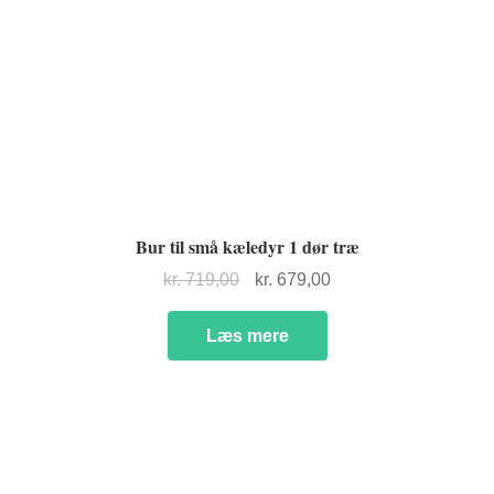
Bur til små kæledyr 1 dør træ
Den
Den
kr.
719,00
kr.
679,00
oprindelige
aktuelle
pris
pris
Læs mere
var:
er:
kr. 719,00.
kr. 679,00.