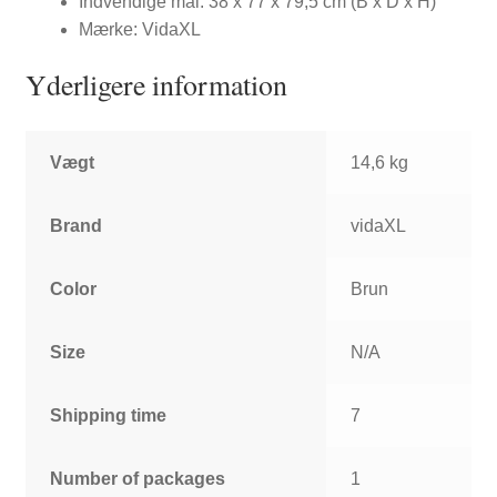
Indvendige mål: 38 x 77 x 79,5 cm (B x D x H)
Mærke: VidaXL
Yderligere information
Vægt
14,6 kg
Brand
vidaXL
Color
Brun
Size
N/A
Shipping time
7
Number of packages
1