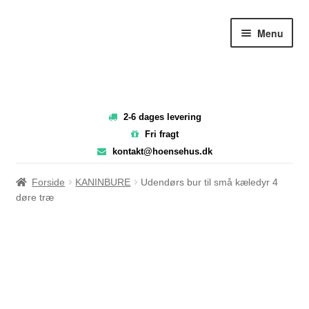
Spring
Spring
Menu
til
til
navigation
indhold
2-6 dages levering
Fri fragt
kontakt@hoensehus.dk
Forside
KANINBURE
Udendørs bur til små kæledyr 4
døre træ