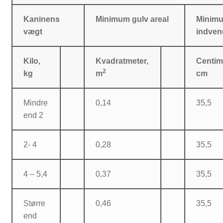
Kaninens
Minimum gulv areal
Minim
vægt
indven
Kilo,
Kvadratmeter,
Centim
2
kg
m
cm
Mindre
0,14
35,5
end 2
2- 4
0,28
35,5
4 – 5,4
0,37
35,5
Større
0,46
35,5
end