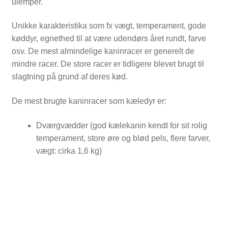
ulemper.
NYTTIG VIDEN
Unikke karakteristika som fx vægt, temperament, gode
køddyr, egnethed til at være udendørs året rundt, farve
osv. De mest almindelige kaninracer er generelt de
mindre racer. De store racer er tidligere blevet brugt til
slagtning på grund af deres kød.
De mest brugte kaninracer som kæledyr er:
Dværgvædder (god kælekanin kendt for sit rolig
temperament, store øre og blød pels, flere farver,
vægt: cirka 1,6 kg)
PASNING OG PLEJE