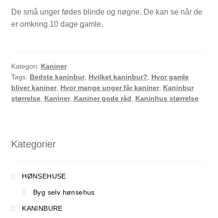
De små unger fødes blinde og nøgne. De kan se når de
er omkring 10 dage gamle.
Kategori:
Kaniner
Tags:
Bedste kaninbur
,
Hvilket kaninbur?
,
Hvor gamle
bliver kaniner
,
Hvor mange unger får kaniner
,
Kaninbur
størrelse
,
Kaniner
,
Kaniner gode råd
,
Kaninhus størrelse
Kategorier
HØNSEHUSE
Byg selv hønsehus
KANINBURE