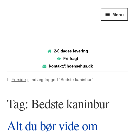
Spring
Spring
Menu
til
til
navigation
indhold
2-6 dages levering
Fri fragt
kontakt@hoensehus.dk
Forside
Indlæg tagged “Bedste kaninbur”
Tag:
Bedste kaninbur
Alt du bør vide om