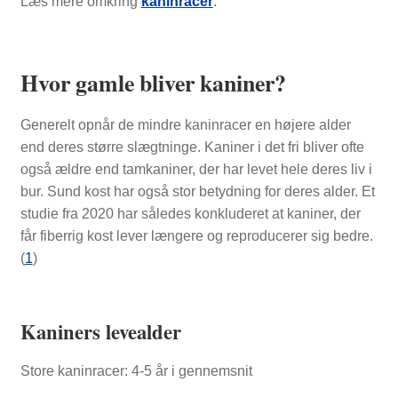
Læs mere omkring
kaninracer
.
Hvor gamle bliver kaniner?
Generelt opnår de mindre kaninracer en højere alder
end deres større slægtninge. Kaniner i det fri bliver ofte
også ældre end tamkaniner, der har levet hele deres liv i
bur. Sund kost har også stor betydning for deres alder. Et
studie fra 2020 har således konkluderet at kaniner, der
får fiberrig kost lever længere og reproducerer sig bedre.
(
1
)
Kaniners levealder
Store kaninracer: 4-5 år i gennemsnit