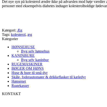
Det nye syn på kolesterol ændre ikke på advarslen mod høje værdier ad
personer med eksempelvis diabetes indtager kolesterolholdige fødevar
Kategori:
Æg
Tags:
kolesterol
,
æg
Kategorier
HØNSEHUSE
Byg selv hønsehus
KANINBURE
Byg selv kaninbur
RUGEMASKINER
BØGER OM HØNS
Huse & bure til små dyr
Skåle, foderautomater & drikkeflasker til kæledyr
Hønsenet
Rugekasser
KONTAKT