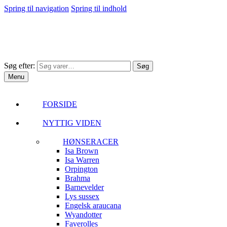
Spring til navigation
Spring til indhold
Søg efter:
Søg
Menu
FORSIDE
NYTTIG VIDEN
HØNSERACER
Isa Brown
Isa Warren
Orpington
Brahma
Barnevelder
Lys sussex
Engelsk araucana
Wyandotter
Faverolles