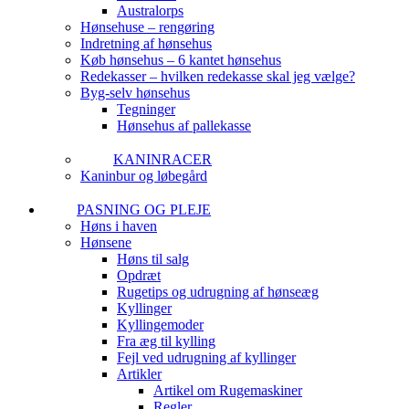
Australorps
Hønsehuse – rengøring
Indretning af hønsehus
Køb hønsehus – 6 kantet hønsehus
Redekasser – hvilken redekasse skal jeg vælge?
Byg-selv hønsehus
Tegninger
Hønsehus af pallekasse
KANINRACER
Kaninbur og løbegård
PASNING OG PLEJE
Høns i haven
Hønsene
Høns til salg
Opdræt
Rugetips og udrugning af hønseæg
Kyllinger
Kyllingemoder
Fra æg til kylling
Fejl ved udrugning af kyllinger
Artikler
Artikel om Rugemaskiner
Regler