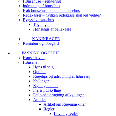
Hønsehuse – rengøring
Indretning af hønsehus
Køb hønsehus – 6 kantet hønsehus
Redekasser – hvilken redekasse skal jeg vælge?
Byg-selv hønsehus
Tegninger
Hønsehus af pallekasse
KANINRACER
Kaninbur og løbegård
PASNING OG PLEJE
Høns i haven
Hønsene
Høns til salg
Opdræt
Rugetips og udrugning af hønseæg
Kyllinger
Kyllingemoder
Fra æg til kylling
Fejl ved udrugning af kyllinger
Artikler
Artikel om Rugemaskiner
Regler
Love og regler