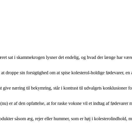
 været sat i skammekrogen lysner det endelig, og hvad der længe har væ
t at droppe sin forsigtighed om at spise kolesterol-holdige fødevarer, e
t give næring til bekymring, står i kontrast til udvalgets konklusioner f
 er af den opfattelse, at for raske voksne vil et indtag af fødevarer med
produkter såsom æg, rejer eller hummer, som er høj i kolesterolindhold, 