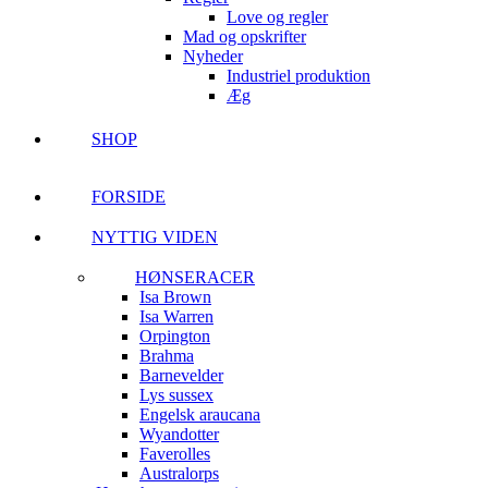
Love og regler
Mad og opskrifter
Nyheder
Industriel produktion
Æg
SHOP
FORSIDE
NYTTIG VIDEN
HØNSERACER
Isa Brown
Isa Warren
Orpington
Brahma
Barnevelder
Lys sussex
Engelsk araucana
Wyandotter
Faverolles
Australorps