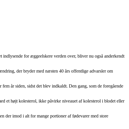
ret indlysende for æggeelskere verden over, bliver nu også anderkendt
n ændring, der bryder med næsten 40 års offentlige advarsler om
or fem år siden, sidst det blev indkaldt. Den gang, som de foregående
 et højt kolesterol, ikke påvirke niveauet af kolesterol i blodet eller
men der imod i alt for mange portioner af fødevarer med store