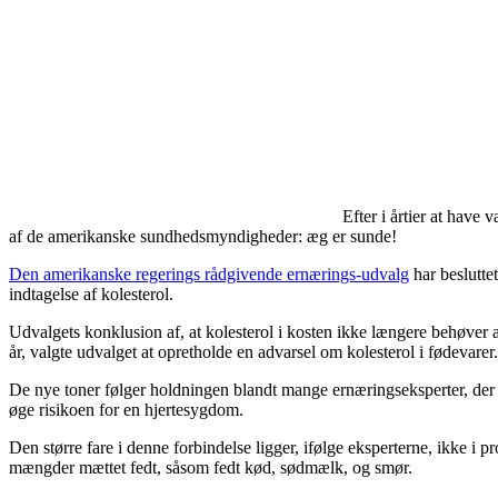
Efter i årtier at have
af de amerikanske sundhedsmyndigheder: æg er sunde!
Den amerikanske regerings rådgivende ernærings-udvalg
har beslutte
indtagelse af kolesterol.
Udvalgets konklusion af, at kolesterol i kosten ikke længere behøver a
år, valgte udvalget at opretholde en advarsel om kolesterol i fødevarer.
De nye toner følger holdningen blandt mange ernæringseksperter, der (nu)
øge risikoen for en hjertesygdom.
Den større fare i denne forbindelse ligger, ifølge eksperterne, ikke i 
mængder mættet fedt, såsom fedt kød, sødmælk, og smør.