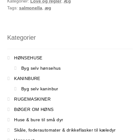
Kategorier:
Love og regler
,
Æg
æg
Tags:
salmonella
,
æg
fra
racehøns
Kategorier
HØNSEHUSE
Byg selv hønsehus
KANINBURE
Byg selv kaninbur
RUGEMASKINER
BØGER OM HØNS
Huse & bure til små dyr
Skåle, foderautomater & drikkeflasker til kæledyr