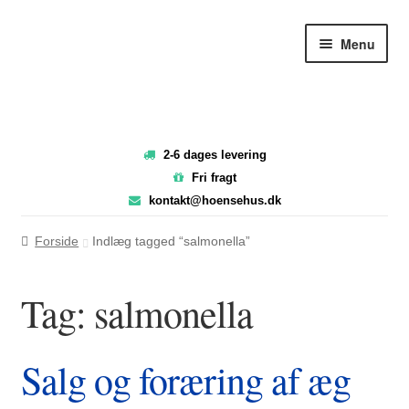
Spring
Spring
Menu
til
til
navigation
indhold
2-6 dages levering
Fri fragt
kontakt@hoensehus.dk
Forside
Indlæg tagged “salmonella”
Tag:
salmonella
Salg og foræring af æg