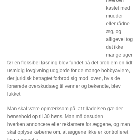
hverken
NYTTIG VIDEN
kastet med
mudder
eller rådne
æg, og
alligevel tog
det ikke
mange uger
før en fleksibel løsning blev fundet på det problem en lidt
usmidig lovgivning udgjorde for de mange hobbyavlere,
der juridisk betragtet forbrød sig mod loven, hvis de
forærede overskudsæg til venner og bekendte, blev
lukket.
Man skal være opmærksom på, at tilladelsen gælder
hønsehold op til 30 høns. Man må desuden
hverken annoncere eller reklamere for æggene, og man
skal oplyse køberne om, at æggene ikke er kontrolleret
PASNING OG PLEJE
for salmonella.