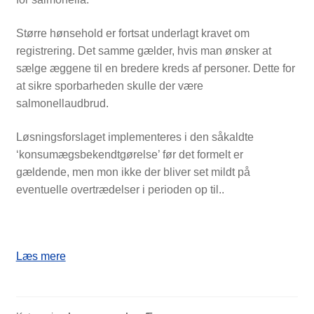
Større hønsehold er fortsat underlagt kravet om
registrering. Det samme gælder, hvis man ønsker at
sælge æggene til en bredere kreds af personer. Dette for
at sikre sporbarheden skulle der være
salmonellaudbrud.
Løsningsforslaget implementeres i den såkaldte
‘konsumægsbekendtgørelse’ før det formelt er
gældende, men mon ikke der bliver set mildt på
eventuelle overtrædelser i perioden op til..
Salg
Læs mere
og
foræring
SHOP
af