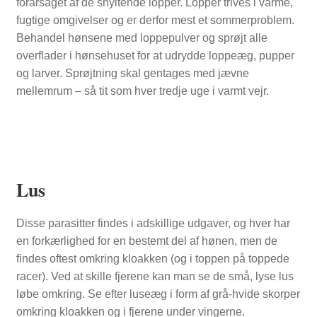
forårsaget af de snyltende lopper. Lopper trives i varme,
fugtige omgivelser og er derfor mest et sommerproblem.
Behandel hønsene med loppepulver og sprøjt alle
overflader i hønsehuset for at udrydde loppeæg, pupper
og larver. Sprøjtning skal gentages med jævne
mellemrum – så tit som hver tredje uge i varmt vejr.
Lus
Disse parasitter findes i adskillige udgaver, og hver har
en forkærlighed for en bestemt del af hønen, men de
findes oftest omkring kloakken (og i toppen på toppede
racer). Ved at skille fjerene kan man se de små, lyse lus
løbe omkring. Se efter luseæg i form af grå-hvide skorper
omkring kloakken og i fjerene under vingerne.