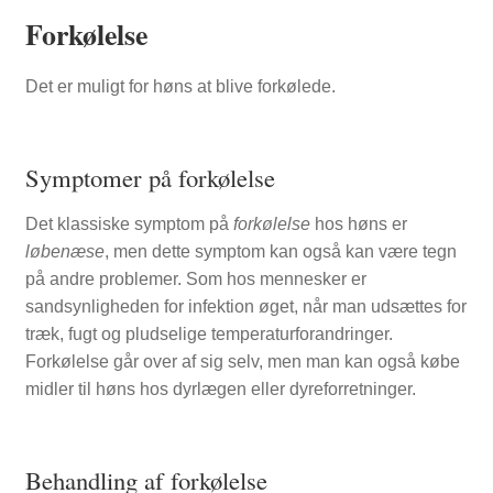
Forkølelse
NYTTIG VIDEN
Det er muligt for høns at blive forkølede.
Symptomer på forkølelse
Det klassiske symptom på
forkølelse
hos høns er
løbenæse
, men dette symptom kan også kan være tegn
på andre problemer. Som hos mennesker er
sandsynligheden for infektion øget, når man udsættes for
træk, fugt og pludselige temperaturforandringer.
Forkølelse går over af sig selv, men man kan også købe
midler til høns hos dyrlægen eller dyreforretninger.
Behandling af forkølelse
PASNING OG PLEJE