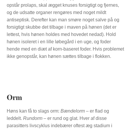
opstår prolaps, skal ægget knuses forsigtigt og fjernes,
og de udsatte organer rengøres med noget mildt
antiseptisk. Derefter kan man smøre noget salve på og
forsigtigt skubbe det tilbage i maven på hønen (det er
lettest, hvis hønen holdes med hovedet nedad). Hold
hønen isoleret i en lille løbegård i en uge, og foder
hende med en diæt af korn-baseret foder. Hvis problemet
ikke genopstår, kan hønen sættes tilbage i flokken.
Orm
Høns kan få to slags orm:
B
ændelorm –
er flad og
leddelt.
Rundorm –
er rund og glat. Hver af disse
parasitters livscyklus indebærer oftest æg stadium i