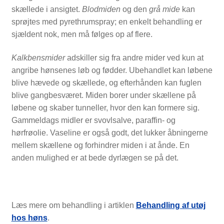
skællede i ansigtet.
Blodmiden
og den
grå mide
kan
sprøjtes med pyrethrumspray; en enkelt behandling er
sjældent nok, men må følges op af flere.
Kalkbensmider
adskiller sig fra andre mider ved kun at
angribe hønsenes løb og fødder. Ubehandlet kan løbene
blive hævede og skællede, og efterhånden kan fuglen
blive gangbesværet. Miden borer under skællene på
løbene og skaber tunneller, hvor den kan formere sig.
Gammeldags midler er svovlsalve, paraffin- og
hørfrøolie. Vaseline er også godt, det lukker åbningerne
mellem skællene og forhindrer miden i at ånde. En
anden mulighed er at bede dyrlægen se på det.
Læs mere om behandling i artiklen
Behandling af utøj
hos høns
.