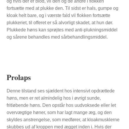
og hvis der er blod, vil den og de andre i flokken
fortsætte med at plukke den. Til sidst er hals, gumpe og
kloak helt bare, og i værste fald vil flokken fortsætte
plukkeriet, til offeret er så alvorligt skadet, at hun dør.
Plukkede høns kan sprøjtes med anti-plukningsmiddel
og sårene behandles med sårbehandlingsmiddel.
Prolaps
Denne tilstand ses sjældent hos intensivt opdrættede
høns, men er ret almindelig hos i øvrigt sunde,
fritløbende høns. Den opstår hos uudvoksede eller let
overvægtige høner, som har lagt mange æg, og den
skyldes anstrengelse, som medfører, at kloakmusklerne
skubbes ud af kroppen med ægget inden i. Hvis der