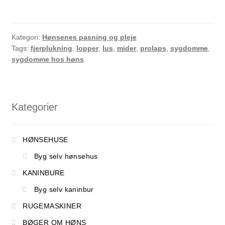
Kategori:
Hønsenes pasning og pleje
Tags:
fjerplukning
,
lopper
,
lus
,
mider
,
prolaps
,
sygdomme
,
sygdomme hos høns
Kategorier
HØNSEHUSE
Byg selv hønsehus
KANINBURE
Byg selv kaninbur
RUGEMASKINER
BØGER OM HØNS