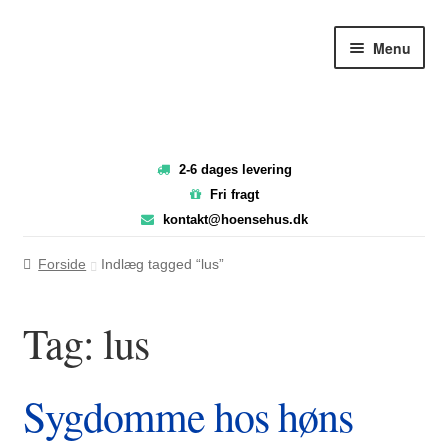
Spring
Spring
Menu
til
til
navigation
indhold
2-6 dages levering
Fri fragt
kontakt@hoensehus.dk
Forside
Indlæg tagged “lus”
Tag:
lus
Sygdomme hos høns