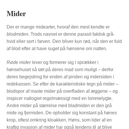
Mider
Der er mange midearter, hvoraf den mest kendte er
blodmiden
. Trods navnet er denne parasit faktisk grå-
hvid eller sort i farven. Den bliver kun rød, når den er fuld
af blod efter at have suget på hønsene om natten.
Røde mider
lever og formerer sig i sprækker i
hønsehuset så tæt på deres mad som muligt – derfor
deres begejstring for enden af pinden og indersiden i
redekassen. Se efter de karakteristiske tegn på mider –
blodspor af maste mider på overfladen af æggene – og
inspicer natlogiet regelmæssigt med en lommelygte.
Andre mider på størrelse med bladmiden er den grå
mide og fjermiden. De opholder sig konstant på hønes
krop, oftest omkring kloakken. Høns, som lider af en
kraftig invasion af mider har også tendens til at blive